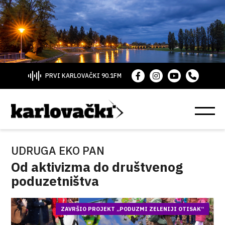
PRVI KARLOVAČKI 90.1FM
UDRUGA EKO PAN
Od aktivizma do društvenog
poduzetništva
ZAVRŠIO PROJEKT „PODUZMI ZELENIJI OTISAK“