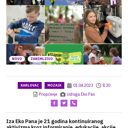
NOVO
ZANIMLJIVO
01.04.2023
8:30
KARLOVAC
MOZAIK
Priopćenje
Udruga Eko Pan
Iza Eko Pana je 21 godina kontinuiranog
aktivizma kroz informiranje, edukacije, akcije,