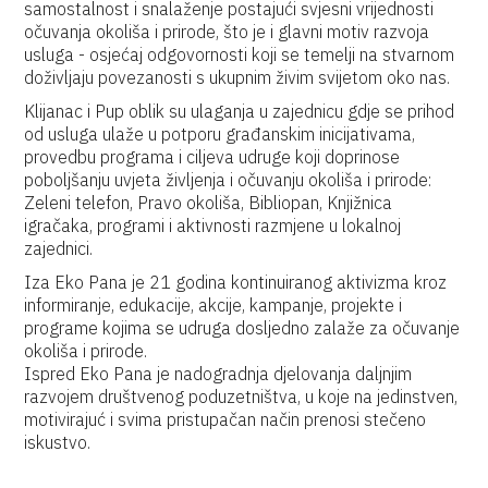
samostalnost i snalaženje postajući svjesni vrijednosti
očuvanja okoliša i prirode, što je i glavni motiv razvoja
usluga - osjećaj odgovornosti koji se temelji na stvarnom
doživljaju povezanosti s ukupnim živim svijetom oko nas.
Klijanac i Pup oblik su ulaganja u zajednicu gdje se prihod
od usluga ulaže u potporu građanskim inicijativama,
provedbu programa i ciljeva udruge koji doprinose
poboljšanju uvjeta življenja i očuvanju okoliša i prirode:
Zeleni telefon, Pravo okoliša, Bibliopan, Knjižnica
igračaka, programi i aktivnosti razmjene u lokalnoj
zajednici.
Iza Eko Pana je 21 godina kontinuiranog aktivizma kroz
informiranje, edukacije, akcije, kampanje, projekte i
programe kojima se udruga dosljedno zalaže za očuvanje
okoliša i prirode.
Ispred Eko Pana je nadogradnja djelovanja daljnjim
razvojem društvenog poduzetništva, u koje na jedinstven,
motivirajuć i svima pristupačan način prenosi stečeno
iskustvo.