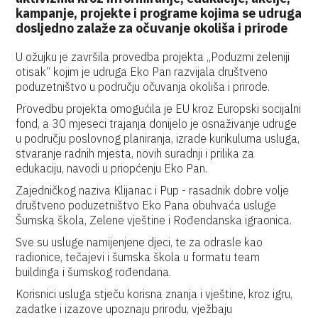
kampanje, projekte i programe kojima se udruga
dosljedno zalaže za očuvanje okoliša i prirode
U ožujku je završila provedba projekta „Poduzmi zeleniji
otisak“ kojim je udruga Eko Pan razvijala društveno
poduzetništvo u području očuvanja okoliša i prirode.
Provedbu projekta omogućila je EU kroz Europski socijalni
fond, a 30 mjeseci trajanja donijelo je osnaživanje udruge
u području poslovnog planiranja, izrade kurikuluma usluga,
stvaranje radnih mjesta, novih suradnji i prilika za
edukaciju, navodi u priopćenju Eko Pan.
Zajedničkog naziva Klijanac i Pup - rasadnik dobre volje
društveno poduzetništvo Eko Pana obuhvaća usluge
Šumska škola, Zelene vještine i Rođendanska igraonica.
Sve su usluge namijenjene djeci, te za odrasle kao
radionice, tečajevi i šumska škola u formatu team
buildinga i šumskog rođendana.
Korisnici usluga stječu korisna znanja i vještine, kroz igru,
zadatke i izazove upoznaju prirodu, vježbaju