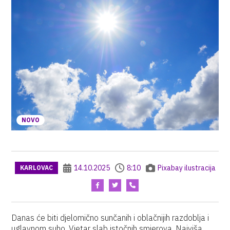
NOVO
14.10.2025
8:10
Pixabay ilustracija
KARLOVAC
Danas će biti djelomično sunčanih i oblačnijih razdoblja i
uglavnom suho. Vjetar slab istočnih smjerova. Najviša