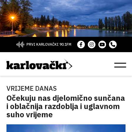
PRVI KARLOVAČKI 90.1FM
VRIJEME DANAS
Očekuju nas djelomično sunčana
i oblačnija razdoblja i uglavnom
suho vrijeme