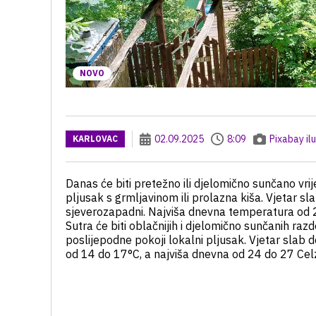
NOVO
02.09.2025
8:09
Pixabay ilu
KARLOVAC
Danas će biti pretežno ili djelomično sunčano vr
pljusak s grmljavinom ili prolazna kiša. Vjetar s
sjeverozapadni. Najviša dnevna temperatura od 
Sutra će biti oblačnijih i djelomično sunčanih ra
poslijepodne pokoji lokalni pljusak. Vjetar slab
od 14 do 17°C, a najviša dnevna od 24 do 27 Celz