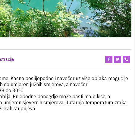
stracija
ijeme. Kasno poslijepodne i navečer uz više oblaka moguć je
lab do umjeren južnih smjerova, a navečer
28 do 30°C.
zdoblja. Prijepodne ponegdje može pasti malo kiše, a
 do umjeren sjevernih smjerova. Jutarnja temperatura zraka
ijevih stupnjeva.