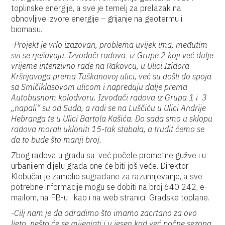
toplinske energije, a sve je temelj za prelazak na
obnovljive izvore energije – grijanje na geotermu i
biomasu.
-
Projekt je vrlo izazovan, problema uvijek ima, međutim
svi se rješavaju. Izvođači radova iz Grupe 2 koji već dulje
vrijeme intenzivno rade na Rakovcu, u Ulici Izidora
Kršnjavoga prema Tuškanovoj ulici, već su došli do spoja
sa Smičiklasovom ulicom i napreduju dalje prema
Autobusnom kolodvoru. Izvođači radova iz Grupa 1 i 3
„napali“ su od Suda, a radi se na Luščiću u Ulici Andrije
Hebranga te u Ulici Bartola Kašića. Do sada smo u sklopu
radova morali ukloniti 15-tak stabala, a trudit ćemo se
da to bude što manji broj.
Zbog radova u gradu su već počele prometne gužve i u
urbanijem dijelu grada one će biti još veće. Direktor
Klobučar je zamolio sugrađane za razumijevanje, a sve
potrebne informacije mogu se dobiti na broj 640 242, e-
mailom, na FB-u kao i na web stranici Gradske toplane.
-
Cilj nam je da odradimo što imamo zacrtano za ovo
ljeto, nešto će se mijenjati i u jesen kad već počne sezona