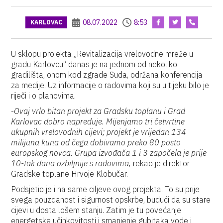
08.07.2022
8:53
KARLOVAC
U sklopu projekta „Revitalizacija vrelovodne mreže u
gradu Karlovcu“ danas je na jednom od nekoliko
gradilišta, onom kod zgrade Suda, održana konferencija
za medije. Uz informacije o radovima koji su u tijeku bilo je
riječi i o planovima.
-
Ovaj vrlo bitan projekt za Gradsku toplanu i Grad
Karlovac dobro napreduje. Mijenjamo tri četvrtine
ukupnih vrelovodnih cijevi; projekt je vrijedan 134
milijuna kuna od čega dobivamo preko 80 posto
europskog novca. Grupa izvođača 1 i 3 započela je prije
10-tak dana ozbiljnije s radovima,
rekao je direktor
Gradske toplane Hrvoje Klobučar.
Podsjetio je i na same ciljeve ovog projekta. To su prije
svega pouzdanost i sigurnost opskrbe, budući da su stare
cijevi u dosta lošem stanju. Zatim je tu povećanje
energetske učinkovitosti i smanjenje gubitaka vode i