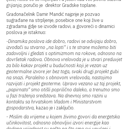
grijanja
, poručio je direktor Gradske toplane.
Gradonačelnik Damir Mandić najprije je pozvao
sugrađane na strpljenje, posebice one koji žive u
zgradama gdje se izvode radovi, a govoreći o dinamici
poslova je istaknuo:
-
Dinamika poslova ide dobro, radovi se odvijaju dobro,
izvođači su stvarno „na lopti“ i s te strane možemo biti
zadovoljni i gledati s optimizmom na rokove, odnosno na
dovršetak radova. Obnova vrelovoda je u stvari preduvjet
za bilo kakav projekt u budućnosti koji je vezan uz
geotermalne izvore jer bez toga, svaki drugi projekt gubi
na snazi. Paralelno s obnovom vrelovoda, nastojimo
razvijati i projekt geoterme. Upravo vezano uz taj projekt,
„papirnato“ smo otišli poprilično daleko, a trenutno smo
u fazi traženja sredstava. Na dnevnoj smo razini u
kontaktu sa hrvatskom Vladom i Ministarstvom
gospodarstva,
kazao je i zaključio.
-
Mislim da vrijeme u kojem živimo govori da energetska
učinkovitost, odnosno obnovljivi izvori energije kao
dodana vrijednost su nešto na što smo svi upućeni i