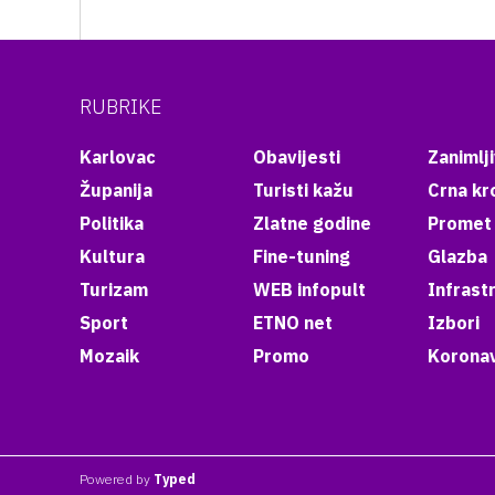
RUBRIKE
Karlovac
Obavijesti
Zanimlji
Županija
Turisti kažu
Crna kr
Politika
Zlatne godine
Promet
Kultura
Fine-tuning
Glazba
Turizam
WEB infopult
Infrast
Sport
ETNO net
Izbori
Mozaik
Promo
Koronav
Powered by
Typed