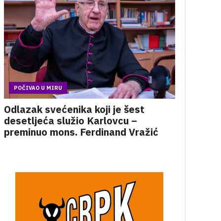
POČIVAO U MIRU
Odlazak svećenika koji je šest
desetljeća služio Karlovcu –
preminuo mons. Ferdinand Vražić