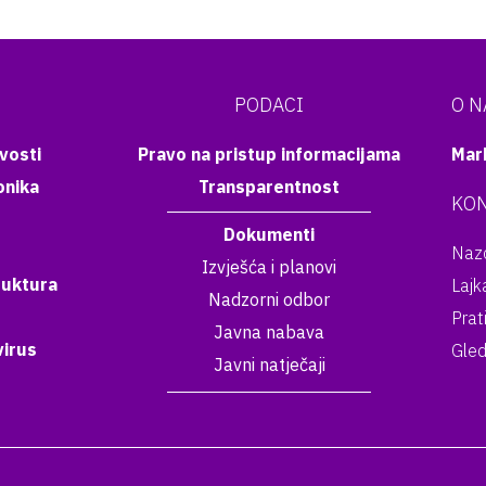
PODACI
O 
vosti
Pravo na pristup informacijama
Mar
onika
Transparentnost
KON
Dokumenti
Nazo
Izvješća i planovi
ruktura
Lajk
Nadzorni odbor
Prat
Javna nabava
irus
Gled
Javni natječaji