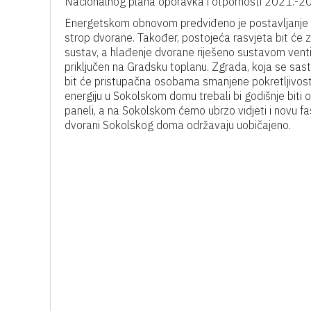
Nacionalnog plana oporavka i otpornosti 2021.-2
Energetskom obnovom predviđeno je postavljanje van
strop dvorane. Također, postojeća rasvjeta bit će
sustav, a hlađenje dvorane riješeno sustavom ventilac
priključen na Gradsku toplanu. Zgrada, koja se sast
bit će pristupačna osobama smanjene pokretljivos
energiju u Sokolskom domu trebali bi godišnje biti 
paneli, a na Sokolskom ćemo ubrzo vidjeti i novu fa
dvorani Sokolskog doma održavaju uobičajeno.