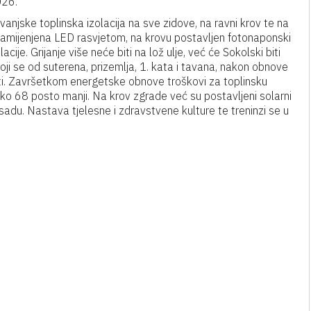
026.
jske toplinska izolacija na sve zidove, na ravni krov te na
 zamijenjena LED rasvjetom, na krovu postavljen fotonaponski
ije. Grijanje više neće biti na lož ulje, već će Sokolski biti
oji se od suterena, prizemlja, 1. kata i tavana, nakon obnove
ti. Završetkom energetske obnove troškovi za toplinsku
oko 68 posto manji. Na krov zgrade već su postavljeni solarni
sadu. Nastava tjelesne i zdravstvene kulture te treninzi se u