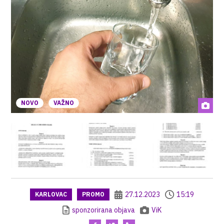
NOVO
VAŽNO
27.12.2023
15:19
KARLOVAC
PROMO
sponzorirana objava
ViK