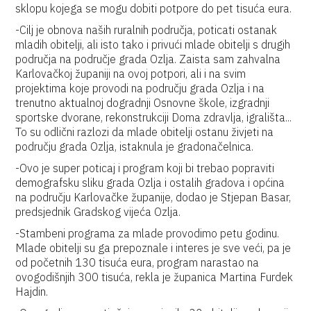
sklopu kojega se mogu dobiti potpore do pet tisuća eura.
-Cilj je obnova naših ruralnih područja, poticati ostanak
mladih obitelji, ali isto tako i privući mlade obitelji s drugih
područja na područje grada Ozlja. Zaista sam zahvalna
Karlovačkoj županiji na ovoj potpori, ali i na svim
projektima koje provodi na području grada Ozlja i na
trenutno aktualnoj dogradnji Osnovne škole, izgradnji
sportske dvorane, rekonstrukciji Doma zdravlja, igrališta...
To su odlični razlozi da mlade obitelji ostanu živjeti na
području grada Ozlja, istaknula je gradonačelnica.
-Ovo je super poticaj i program koji bi trebao popraviti
demografsku sliku grada Ozlja i ostalih gradova i općina
na području Karlovačke županije, dodao je Stjepan Basar,
predsjednik Gradskog vijeća Ozlja.
-Stambeni programa za mlade provodimo petu godinu.
Mlade obitelji su ga prepoznale i interes je sve veći, pa je
od početnih 130 tisuća eura, program narastao na
ovogodišnjih 300 tisuća, rekla je županica Martina Furdek
Hajdin.