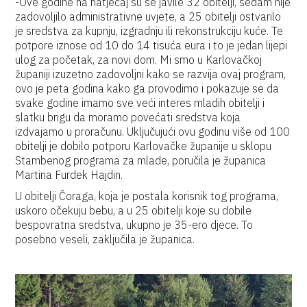
-Ove godine na natječaj su se javile 32 obitelji, sedam nije
zadovoljilo administrativne uvjete, a 25 obitelji ostvarilo
je sredstva za kupnju, izgradnju ili rekonstrukciju kuće. Te
potpore iznose od 10 do 14 tisuća eura i to je jedan lijepi
ulog za početak, za novi dom. Mi smo u Karlovačkoj
županiji izuzetno zadovoljni kako se razvija ovaj program,
ovo je peta godina kako ga provodimo i pokazuje se da
svake godine imamo sve veći interes mladih obitelji i
slatku brigu da moramo povećati sredstva koja
izdvajamo u proračunu. Uključujući ovu godinu više od 100
obitelji je dobilo potporu Karlovačke županije u sklopu
Stambenog programa za mlade, poručila je županica
Martina Furdek Hajdin.
U obitelji Čoraga, koja je postala korisnik tog programa,
uskoro očekuju bebu, a u 25 obitelji koje su dobile
bespovratna sredstva, ukupno je 35-ero djece. To
posebno veseli, zaključila je županica.