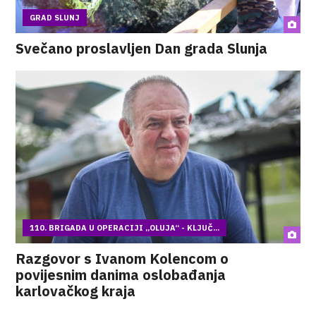
GRAD SLUNJ
Svečano proslavljen Dan grada Slunja
110. BRIGADA U OPERACIJI „OLUJA“ - KLJUČ...
Razgovor s Ivanom Kolencom o
povijesnim danima oslobađanja
karlovačkog kraja