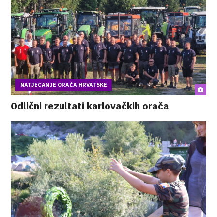
NATJECANJE ORAČA HRVATSKE
Odlični rezultati karlovačkih orača