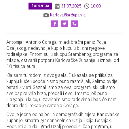
31.07.2025
10:00
ŽUPANIJA
Karlovačka županija
Antonija i Antonio Čoraga, mladi bračni par iz Polja
Ozaljskog, nedavno je kupio kuću u blizini njegove
roditeljske. Pritom su, u sklopu Stambenog programa za
mlade, ostvarili potporu Karlovačke županije u iznosu od
10 tisuća eura.
-Ja sam tu rodom iz ovog sela. I ukazala se prilika za
kupnju kuće i uopće nismo puno razmišljali, želimo ovdje
ostati živjeti. Saznali smo za ovaj program, skupili smo
sve papire vrlo brzo, predali i evo. Imamo još puno
ulaganja u kuću, u završnim smo radovima i baš će nam
dobro doći, rekao je Antonio Čoraga.
Ovo je jedna od najboljih demografskih mjera Karlovačke
županije, smatra gradonačelnica Ozlja Lidija Bošnjak.
Podsjetila je da i grad Ozalj provodi sličan program, u