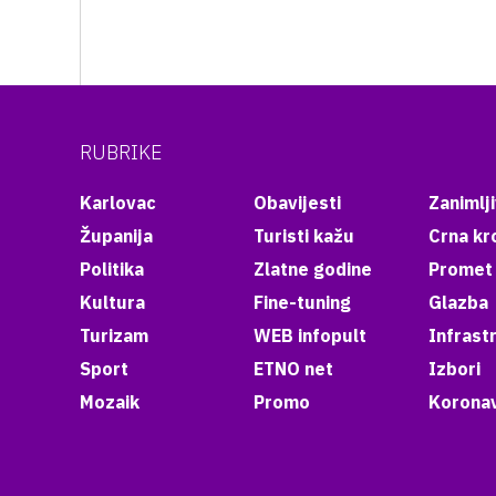
RUBRIKE
Karlovac
Obavijesti
Zanimlji
Županija
Turisti kažu
Crna kr
Politika
Zlatne godine
Promet
Kultura
Fine-tuning
Glazba
Turizam
WEB infopult
Infrast
Sport
ETNO net
Izbori
Mozaik
Promo
Koronav