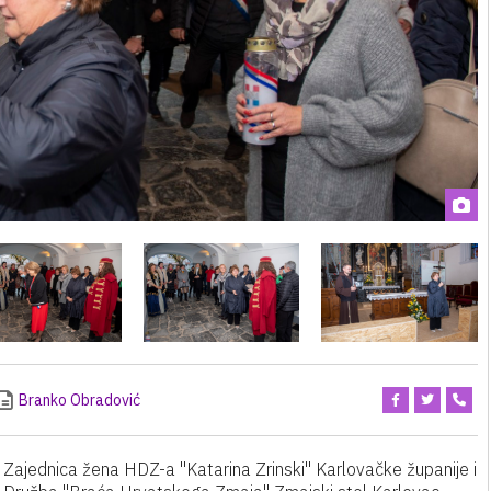
Branko Obradović
Zajednica žena HDZ-a "Katarina Zrinski" Karlovačke županije i