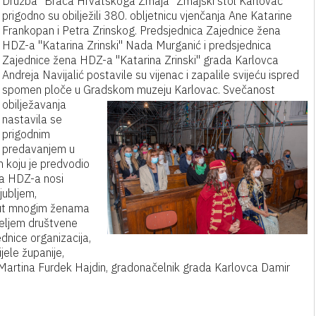
Družba "Braća Hrvatskoga Zmaja" Zmajski stol Karlovac
prigodno su obilježili 380. obljetnicu vjenčanja Ane Katarine
Frankopan i Petra Zrinskog. Predsjednica Zajednice žena
HDZ-a "Katarina Zrinski" Nada Murganić i predsjednica
Zajednice žena HDZ-a "Katarina Zrinski" grada Karlovca
Andreja Navijalić postavile su vijenac i zapalile svijeću ispred
spomen ploče u Gradskom muzeju Karlovac.
Svečanost
obilježavanja
nastavila se
prigodnim
predavanjem u
 koju je predvodio
na HDZ-a nosi
jubljem,
 put mnogim ženama
emeljem društvene
jednice organizacija,
jele županije,
Martina Furdek Hajdin, gradonačelnik grada Karlovca Damir