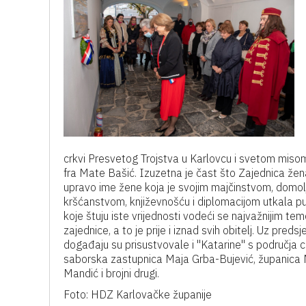
crkvi Presvetog Trojstva u Karlovcu i svetom misom
fra Mate Bašić. Izuzetna je čast što Zajednica že
upravo ime žene koja je svojim majčinstvom, domol
kršćanstvom, književnošću i diplomacijom utkala
koje štuju iste vrijednosti vodeći se najvažnijim t
zajednice, a to je prije i iznad svih obitelj. Uz preds
događaju su prisustvovale i "Katarine" s područja ci
saborska zastupnica Maja Grba-Bujević, županica 
Mandić i brojni drugi.
Foto: HDZ Karlovačke županije