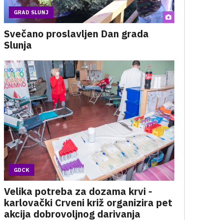
GRAD SLUNJ
Svečano proslavljen Dan grada
Slunja
GDCK
Velika potreba za dozama krvi -
karlovački Crveni križ organizira pet
akcija dobrovoljnog darivanja