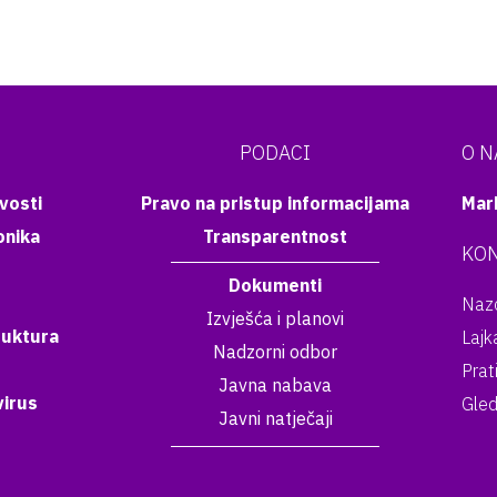
PODACI
O 
vosti
Pravo na pristup informacijama
Mar
onika
Transparentnost
KON
Dokumenti
Nazo
Izvješća i planovi
ruktura
Lajk
Nadzorni odbor
Prat
Javna nabava
irus
Gled
Javni natječaji