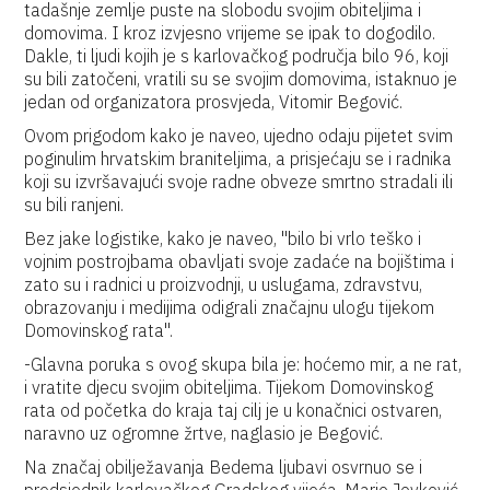
tadašnje zemlje puste na slobodu svojim obiteljima i
domovima. I kroz izvjesno vrijeme se ipak to dogodilo.
Dakle, ti ljudi kojih je s karlovačkog područja bilo 96, koji
su bili zatočeni, vratili su se svojim domovima, istaknuo je
jedan od organizatora prosvjeda, Vitomir Begović.
Ovom prigodom kako je naveo, ujedno odaju pijetet svim
poginulim hrvatskim braniteljima, a prisjećaju se i radnika
koji su izvršavajući svoje radne obveze smrtno stradali ili
su bili ranjeni.
Bez jake logistike, kako je naveo, "bilo bi vrlo teško i
vojnim postrojbama obavljati svoje zadaće na bojištima i
zato su i radnici u proizvodnji, u uslugama, zdravstvu,
obrazovanju i medijima odigrali značajnu ulogu tijekom
Domovinskog rata".
-Glavna poruka s ovog skupa bila je: hoćemo mir, a ne rat,
i vratite djecu svojim obiteljima. Tijekom Domovinskog
rata od početka do kraja taj cilj je u konačnici ostvaren,
naravno uz ogromne žrtve, naglasio je Begović.
Na značaj obilježavanja Bedema ljubavi osvrnuo se i