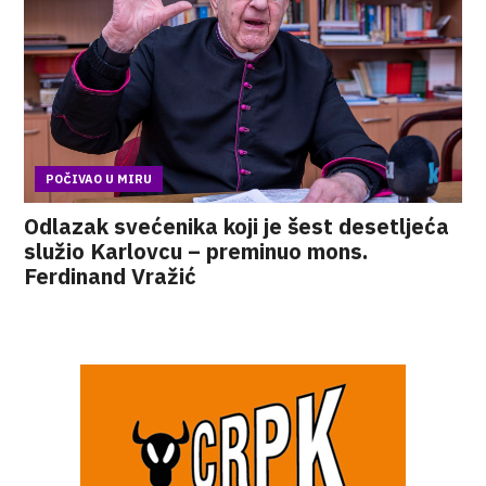
POČIVAO U MIRU
Odlazak svećenika koji je šest desetljeća
služio Karlovcu – preminuo mons.
Ferdinand Vražić