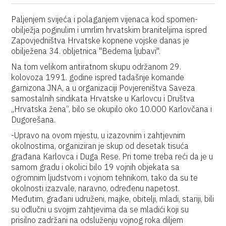
Paljenjem svijeća i polaganjem vijenaca kod spomen-
obilježja poginulim i umrlim hrvatskim braniteljima ispred
Zapovjedništva Hrvatske kopnene vojske danas je
obilježena 34. obljetnica "Bedema ljubavi".
Na tom velikom antiratnom skupu održanom 29.
kolovoza 1991. godine ispred tadašnje komande
garnizona JNA, a u organizaciji Povjereništva Saveza
samostalnih sindikata Hrvatske u Karlovcu i Društva
„Hrvatska žena“, bilo se okupilo oko 10.000 Karlovčana i
Dugorešana.
-Upravo na ovom mjestu, u izazovnim i zahtjevnim
okolnostima, organiziran je skup od desetak tisuća
građana Karlovca i Duga Rese. Pri tome treba reći da je u
samom gradu i okolici bilo 19 vojnih objekata sa
ogromnim ljudstvom i vojnom tehnikom, tako da su te
okolnosti izazvale, naravno, određenu napetost.
Međutim, građani udruženi, majke, obitelji, mladi, stariji, bili
su odlučni u svojim zahtjevima da se mladići koji su
prisilno zadržani na odsluženju vojnog roka diljem