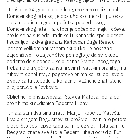
predsjednik karlovačkog Gradskog vijeća, Mario Jovković.
-Prošlo je 34 godine od jednog, možemo reći simbola
Domovinskog rata koji je poslužio kao moralni putokaz i
moralni poticaj u godini početka pobjedničkog
Domovinskog rata. Taj otpor je počeo od majki i očeva,
prelio se na susjede i radnike i u konačnici spojio deset
tisuća ljudi iz dva grada, iz Karlovca i Duge Rese, u
jednom velikom antiratnom skupu koji je pokazao
zajedništvo. To zajedništvo pomoglo je da svi skupa
dođemo do slobode u kojoj danas živimo i zbog toga
trebamo biti vječno zahvalni svim hrvatskim braniteljima i
njihovim obiteljima, a pogotovo onima koji su dali svoje
živote za tu slobodu. U konačnici, važno je znati što je
bilo, poručio je Jovković.
Obljetnici je prisustvovala i Slavica Mateša, jedna od
brojnih majki sudionica Bedema ljubavi.
-Imala sam dva sina u ratu, Marija i Roberta Matešu.
Hvala dragom Bogu sinovi su preživjeli, iza njih je petero
djece. Što ćeš ljepše kada su mi preživjeli... Išla sam i u
Beograd, znate sve što je Bedem ljubavi odradio. Put