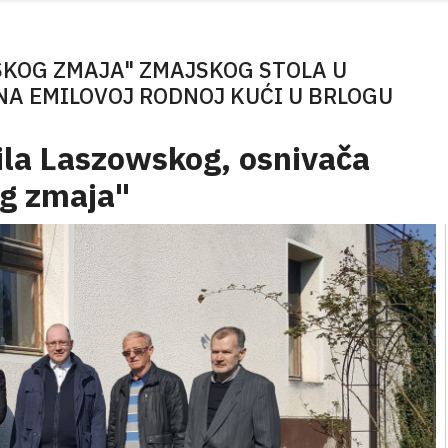
SKOG ZMAJA" ZMAJSKOG STOLA U
 NA EMILOVOJ RODNOJ KUĆI U BRLOGU
la Laszowskog, osnivača
og zmaja"