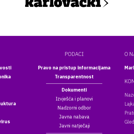
PODACI
O 
vosti
Pravo na pristup informacijama
Mar
onika
Transparentnost
KON
Dokumenti
Nazo
Izvješća i planovi
ruktura
Lajk
Nadzorni odbor
Prat
Javna nabava
irus
Gled
Javni natječaji