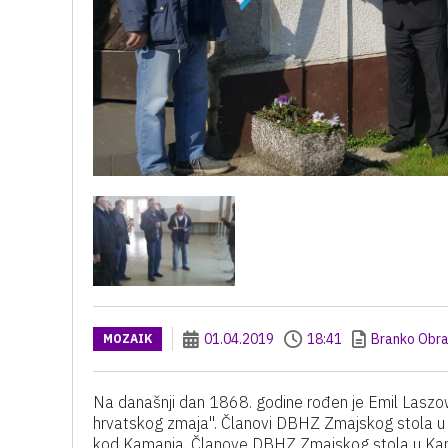
01.04.2019
18:41
Branko Obra
MOZAIK
Na današnji dan 1868. godine rođen je Emil Laszows
hrvatskog zmaja". Članovi DBHZ Zmajskog stola u Ka
kod Kamanja. Članove DBHZ Zmajskog stola u Karlo