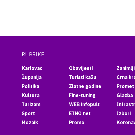
RUBRIKE
Karlovac
Obavijesti
Zanimlji
Županija
Turisti kažu
Crna kr
Politika
Zlatne godine
Promet
Kultura
Fine-tuning
Glazba
Turizam
WEB infopult
Infrast
Sport
ETNO net
Izbori
Mozaik
Promo
Koronav