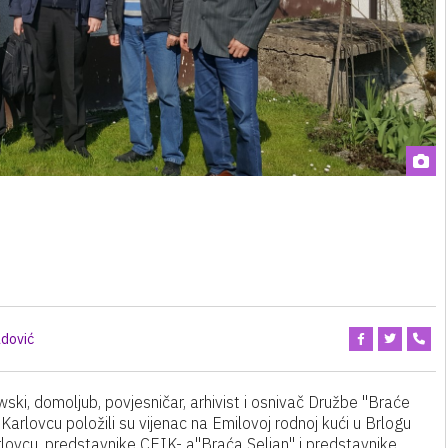
dović
ki, domoljub, povjesničar, arhivist i osnivač Družbe "Braće
rlovcu položili su vijenac na Emilovoj rodnoj kući u Brlogu
vcu, predstavnike CEIK- a"Braća Seljan" i predstavnike