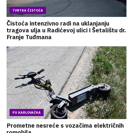
TVRTKA ČISTOĆA
Čistoća intenzivno radi na uklanjanju
tragova ulja u Radićevoj ulici i Šetalištu dr.
Franje Tuđmana
PU KARLOVAČKA
Prometne nesreće s vozačima električnih
romobila