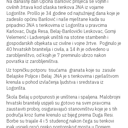
Na današnji dan Općina Barilović prisjeća se vojnih i
civilnih žrtava kod izlaska tenkova JNA iz vojarne
Logorište. Prošlo je 34 godine od najtužnijeg dana koje je
zadesilo općinu Barilović i naše mještane kada su
pripadnici JNA s tenkovima iz Logorišta u pravcima
Karlovac, Duga Resa, Belaj-Barilovićki Leskovac, Gornji
Velemerić i Ladvenjak uništili na stotine stambenih i
gospodarskih objekata uz civilne i vojne žrtve. Poginulo je
40 hrvatskih branitelja i civila, a 14 ih je odvedeno u
zarobljeništvo, od kojih je 7 preminulo ubrzo nakon
povratka iz zarobljeništva.
Uz topničku potporu tisućama granata koje su zasule
Belajske Poljice i Belaj JNA je s tenkovima i pješaštvom
krenula u pohod izvlačenja ljudstva i sredstava iz
Logorišta.
Škola Belaj u potpunosti je uništena i spaljena. Malobrojni
hrvatski branitelji uspjeli su gotovo na svim pravcima
zaustaviti proboj, osiguravajući stanovništvu koje je s tih
područja kroz šume krenulo uz bijeg prema Duga Resi.
Borbe su trajale 4 i 5 studenog nakon čega su tenkovi
ipak uspjeli proći preko pontonskog mosta u Donjem