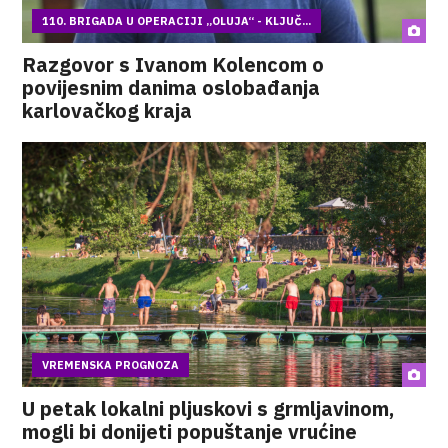
110. BRIGADA U OPERACIJI „OLUJA“ - KLJUČ...
Razgovor s Ivanom Kolencom o
povijesnim danima oslobađanja
karlovačkog kraja
VREMENSKA PROGNOZA
U petak lokalni pljuskovi s grmljavinom,
mogli bi donijeti popuštanje vrućine