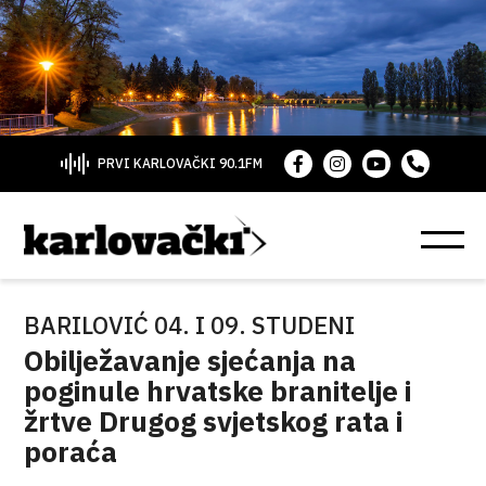
PRVI KARLOVAČKI 90.1FM
BARILOVIĆ 04. I 09. STUDENI
Obilježavanje sjećanja na
poginule hrvatske branitelje i
žrtve Drugog svjetskog rata i
poraća