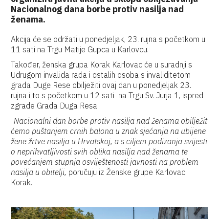
Nacionalnog dana borbe protiv nasilja nad
ženama.
Akcija će se održati u ponedjeljak, 23. rujna s početkom u
11 sati na Trgu Matije Gupca u Karlovcu.
Također, ženska grupa Korak Karlovac će u suradnji s
Udrugom invalida rada i ostalih osoba s invaliditetom
grada Duge Rese obilježiti ovaj dan u ponedjeljak 23.
rujna i to s početkom u 12 sati na Trgu Sv. Jurja 1, ispred
zgrade Grada Duga Resa.
-Nacionalni dan borbe protiv nasilja nad ženama obilježit
ćemo puštanjem crnih balona u znak sjećanja na ubijene
žene žrtve nasilja u Hrvatskoj, a s ciljem podizanja svijesti
o neprihvatljivosti svih oblika nasilja nad ženama te
povećanjem stupnja osviještenosti javnosti na problem
nasilja u obitelji,
poručuju iz Ženske grupe Karlovac
Korak.