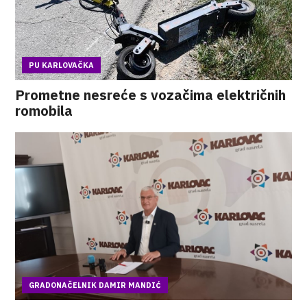
PU KARLOVAČKA
Prometne nesreće s vozačima električnih
romobila
GRADONAČELNIK DAMIR MANDIĆ