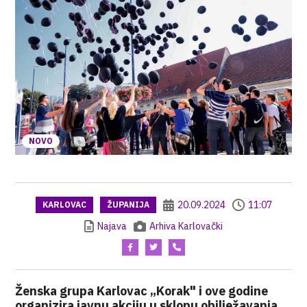
NOVO
20.09.2024
11:07
KARLOVAC
ŽUPANIJA
Najava
Arhiva Karlovački
Ženska grupa Karlovac „Korak" i ove godine
organizira javnu akciju u sklopu obilježavanja