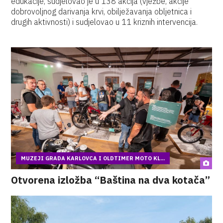
edukacije, sudjelovao je u 138 akcija (vježbe, akcije
dobrovoljnog darivanja krvi, obilježavanja obljetnica i
drugih aktivnosti) i sudjelovao u 11 kriznih intervencija.
MUZEJI GRADA KARLOVCA I OLDTIMER MOTO KL...
Otvorena izložba “Baština na dva kotača”