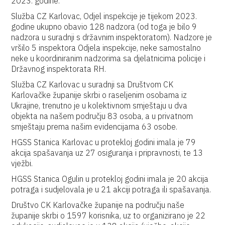
2023. godine.
Služba CZ Karlovac, Odjel inspekcije je tijekom 2023.
godine ukupno obavio 128 nadzora (od toga je bilo 9
nadzora u suradnji s državnim inspektoratom). Nadzore je
vršilo 5 inspektora Odjela inspekcije, neke samostalno
neke u koordiniranim nadzorima sa djelatnicima policije i
Državnog inspektorata RH.
Služba CZ Karlovac u suradnji sa Društvom CK
Karlovačke županije skrbi o raseljenim osobama iz
Ukrajine, trenutno je u kolektivnom smještaju u dva
objekta na našem području 83 osoba, a u privatnom
smještaju prema našim evidencijama 63 osobe.
HGSS Stanica Karlovac u protekloj godini imala je 79
akcija spašavanja uz 27 osiguranja i pripravnosti, te 13
vježbi.
HGSS Stanica Ogulin u protekloj godini imala je 20 akcija
potraga i sudjelovala je u 21 akciji potraga ili spašavanja.
Društvo CK Karlovačke županije na području naše
županije skrbi o 1597 korisnika, uz to organizirano je 22