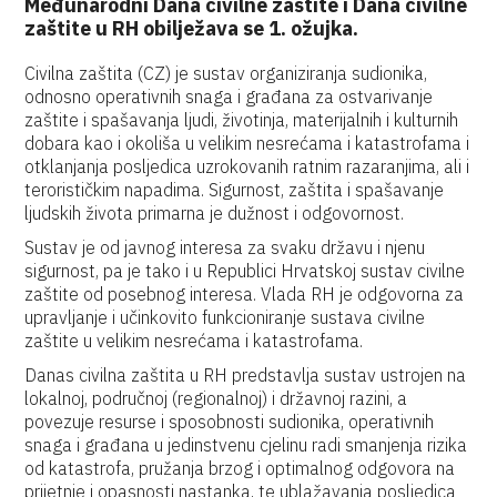
Međunarodni Dana civilne zaštite i Dana civilne
zaštite u RH obilježava se 1. ožujka.
Civilna zaštita (CZ) je sustav organiziranja sudionika,
odnosno operativnih snaga i građana za ostvarivanje
zaštite i spašavanja ljudi, životinja, materijalnih i kulturnih
dobara kao i okoliša u velikim nesrećama i katastrofama i
otklanjanja posljedica uzrokovanih ratnim razaranjima, ali i
terorističkim napadima. Sigurnost, zaštita i spašavanje
ljudskih života primarna je dužnost i odgovornost.
Sustav je od javnog interesa za svaku državu i njenu
sigurnost, pa je tako i u Republici Hrvatskoj sustav civilne
zaštite od posebnog interesa. Vlada RH je odgovorna za
upravljanje i učinkovito funkcioniranje sustava civilne
zaštite u velikim nesrećama i katastrofama.
Danas civilna zaštita u RH predstavlja sustav ustrojen na
lokalnoj, područnoj (regionalnoj) i državnoj razini, a
povezuje resurse i sposobnosti sudionika, operativnih
snaga i građana u jedinstvenu cjelinu radi smanjenja rizika
od katastrofa, pružanja brzog i optimalnog odgovora na
prijetnje i opasnosti nastanka, te ublažavanja posljedica