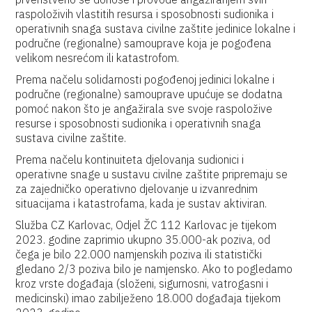
raspoloživih vlastitih resursa i sposobnosti sudionika i
operativnih snaga sustava civilne zaštite jedinice lokalne i
područne (regionalne) samouprave koja je pogođena
velikom nesrećom ili katastrofom.
Prema načelu solidarnosti pogođenoj jedinici lokalne i
područne (regionalne) samouprave upućuje se dodatna
pomoć nakon što je angažirala sve svoje raspoložive
resurse i sposobnosti sudionika i operativnih snaga
sustava civilne zaštite.
Prema načelu kontinuiteta djelovanja sudionici i
operativne snage u sustavu civilne zaštite pripremaju se
za zajedničko operativno djelovanje u izvanrednim
situacijama i katastrofama, kada je sustav aktiviran.
Služba CZ Karlovac, Odjel ŽC 112 Karlovac je tijekom
2023. godine zaprimio ukupno 35.000-ak poziva, od
čega je bilo 22.000 namjenskih poziva ili statistički
gledano 2/3 poziva bilo je namjensko. Ako to pogledamo
kroz vrste događaja (složeni, sigurnosni, vatrogasni i
medicinski) imao zabilježeno 18.000 događaja tijekom