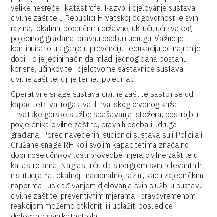
velike nesreće i katastrofe. Razvoj i djelovanje sustava
civilne zaštite u Republici Hrvatskoj odgovornost je svih
razina, lokalnih, područnih i državne, uključujući svakog
pojedinog građana, pravnu osobu i udrugu. Važno je i
kontinuirano ulaganje u prevenciju i edukaciju od najranije
dobi. To je jedini način da mladi jednog dana postanu
korisne, učinkovite i djelotvorne sastavnice sustava
civilne zaštite, čiji je temelj pojedinac.
Operativne snage sustava civilne zaštite sastoji se od
kapaciteta vatrogastva, Hrvatskog crvenog križa,
Hrvatske gorske službe spašavanja, stožera, postrojbi i
povjerenika civilne zaštite, pravnih osoba i udruga
građana. Pored navedenih, sudionici sustava su i Policija i
Oružane snage RH koji svojim kapacitetima značajno
doprinose učinkovitosti provedbe mjera civilne zaštite u
katastrofama. Naglasiti ću da sinergijom svih relevantnih
institucija na lokalnoj i nacionalnoj razini, kao i zajedničkim
naporima i usklađivanjem djelovanja svih službi u sustavu
civilne zaštite, preventivnim mjerama i pravovremenom
reakcijom možemo otkloniti ili ublažiti posljedice
djelovanja svih katastrofa.