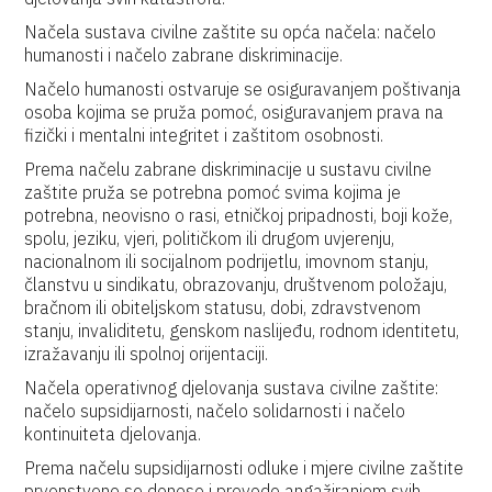
Načela sustava civilne zaštite su opća načela: načelo
humanosti i načelo zabrane diskriminacije.
Načelo humanosti ostvaruje se osiguravanjem poštivanja
osoba kojima se pruža pomoć, osiguravanjem prava na
fizički i mentalni integritet i zaštitom osobnosti.
Prema načelu zabrane diskriminacije u sustavu civilne
zaštite pruža se potrebna pomoć svima kojima je
potrebna, neovisno o rasi, etničkoj pripadnosti, boji kože,
spolu, jeziku, vjeri, političkom ili drugom uvjerenju,
nacionalnom ili socijalnom podrijetlu, imovnom stanju,
članstvu u sindikatu, obrazovanju, društvenom položaju,
bračnom ili obiteljskom statusu, dobi, zdravstvenom
stanju, invaliditetu, genskom naslijeđu, rodnom identitetu,
izražavanju ili spolnoj orijentaciji.
Načela operativnog djelovanja sustava civilne zaštite:
načelo supsidijarnosti, načelo solidarnosti i načelo
kontinuiteta djelovanja.
Prema načelu supsidijarnosti odluke i mjere civilne zaštite
prvenstveno se donose i provode angažiranjem svih