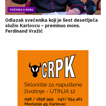
POČIVAO U MIRU
Odlazak svećenika koji je šest desetljeća
služio Karlovcu – preminuo mons.
Ferdinand Vražić