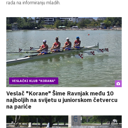
rada na informiranju mladih.
VESLAČKI KLUB "KORANA"
Veslač "Korane" Šime Ravnjak među 10
najboljih na svijetu u juniorskom četvercu
na pariće