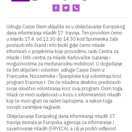
Udruga Carpe Diem uključila se u obilježavanje Europskog
dana informiranja mladih 17. travnja. Tim povodom ćemo
u srijedu 17.4. od 12.30 do 14.30 kod Spomenika žabi
postaviti info štand i info bicikl gdje ćemo mlade
informirati o projektima koje provodimo, radu Centra za
mlade i Info centra za mlade Karlovačke županije i
mogućnostima za međunarodnu mobilnost. U događanje
će biti uključeni i volonteri udruge Carpe Diem iz
Francuske, Nizozemske i Španjolske koji volontiraju kroz
program Erasmus+. Oni će mladima direktno predstaviti
svoje iskustvo volontiranja kroz ovaj program. Osim toga,
mladi će moći sudjelovati u kvizu o informiranosti mladih
koji će moći igrati na našim laptopima, a nakon toga
osvojiti zanimljive nagrade.
Obilježavanje Europskog dana informiranja mladih 17.
travnja inicirala je Europska agencija za informiranje i
savjetovanje mladih (ERYICA), a cilj je podići vidljivost