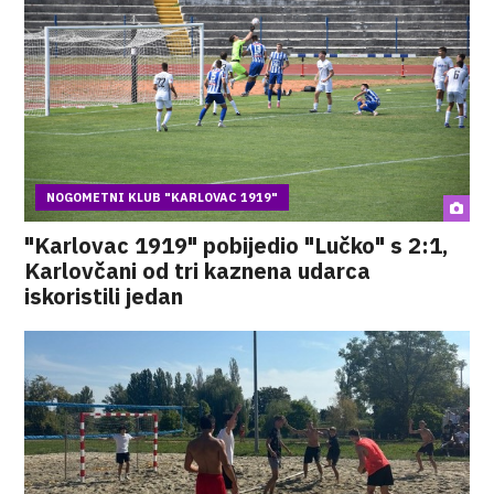
NOGOMETNI KLUB "KARLOVAC 1919"
"Karlovac 1919" pobijedio "Lučko" s 2:1,
Karlovčani od tri kaznena udarca
iskoristili jedan