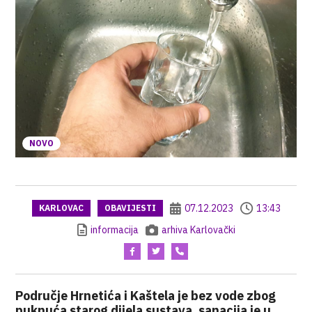
NOVO
07.12.2023
13:43
KARLOVAC
OBAVIJESTI
informacija
arhiva Karlovački
Područje Hrnetića i Kaštela je bez vode zbog
puknuća starog dijela sustava, sanacija je u