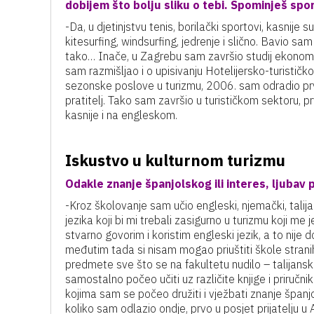
dobijem što bolju sliku o tebi. Spominješ sp
-Da, u djetinjstvu tenis, borilački sportovi, kasnije
kitesurfing, windsurfing, jedrenje i slično. Bavio sa
tako… Inače, u Zagrebu sam završio studij ekonomij
sam razmišljao i o upisivanju Hotelijersko-turističk
sezonske poslove u turizmu, 2006. sam odradio prv
pratitelj. Tako sam završio u turističkom sektoru, p
kasnije i na engleskom.
Iskustvo u kulturnom turizmu
Odakle znanje španjolskog ili interes, ljubav
-Kroz školovanje sam učio engleski, njemački, talij
jezika koji bi mi trebali zasigurno u turizmu koji me
stvarno govorim i koristim engleski jezik, a to nije d
međutim tada si nisam mogao priuštiti škole strani
predmete sve što se na fakultetu nudilo – talijanski,
samostalno počeo učiti uz različite knjige i priruč
kojima sam se počeo družiti i vježbati znanje španj
koliko sam odlazio ondje, prvo u posjet prijatelju u A