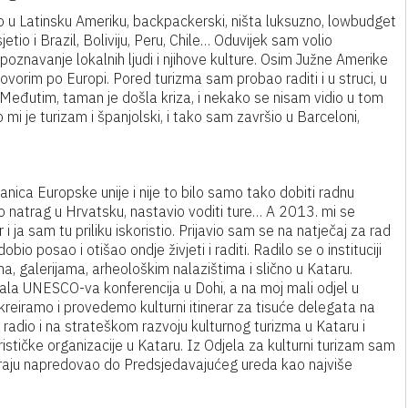
ao u Latinsku Ameriku, backpackerski, ništa luksuzno, lowbudget
tio i Brazil, Boliviju, Peru, Chile… Oduvijek sam volio
 upoznavanje lokalnih ljudi i njihove kulture. Osim Južne Amerike
e govorim po Europi. Pored turizma sam probao raditi i u struci, u
 Međutim, taman je došla kriza, i nekako se nisam vidio u tom
 je turizam i španjolski, i tako sam završio u Barceloni,
članica Europske unije i nije to bilo samo tako dobiti radnu
 natrag u Hrvatsku, nastavio voditi ture… A 2013. mi se
 ja sam tu priliku iskoristio. Prijavio sam se na natječaj za rad
io posao i otišao ondje živjeti i raditi. Radilo se o instituciji
, galerijama, arheološkim nalazištima i slično u Kataru.
ala UNESCO-va konferencija u Dohi, a na moj mali odjel u
kreiramo i provedemo kulturni itinerar za tisuće delegata na
radio i na strateškom razvoju kulturnog turizma u Kataru i
ističke organizacije u Kataru. Iz Odjela za kulturni turizam sam
a kraju napredovao do Predsjedavajućeg ureda kao najviše