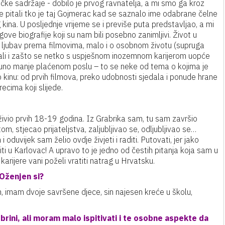
ičke sadržaje - dobilo je prvog ravnatelja, a mi smo ga kroz
 se pitali tko je taj Gojmerac kad se saznalo ime odabrane čelne
a. U posljednje vrijeme se i previše puta predstavljao, a mi
ve biografije koji su nam bili posebno zanimljivi. Život u
a, ljubav prema filmovima, malo i o osobnom životu (supruga
ki, ali i zašto se netko s uspješnom inozemnom karijerom uopće
 puno manje plaćenom poslu – to se neke od tema o kojima je
o kinu: od prvih filmova, preko udobnosti sjedala i ponude hrane
recima koji slijede.
živio prvih 18-19 godina. Iz Grabrika sam, tu sam završio
, stjecao prijateljstva, zaljubljivao se, odljubljivao se…
oduvijek sam želio ovdje živjeti i raditi. Putovati, jer jako
atiti u Karlovac! A upravo to je jedno od čestih pitanja koja sam u
arijere vani poželi vratiti natrag u Hrvatsku.
Oženjen si?
imam dvoje savršene djece, sin najesen kreće u školu,
brini, ali moram malo ispitivati i te osobne aspekte da