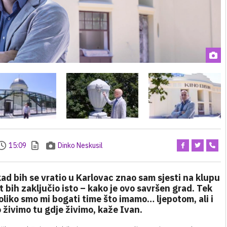
15:09
Dinko Neskusil
ad bih se vratio u Karlovac znao sam sjesti na klupu
t bih zaključio isto – kako je ovo savršen grad. Tek
oliko smo mi bogati time što imamo… ljepotom, ali i
o živimo tu gdje živimo, kaže Ivan.