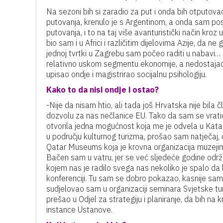
Na sezoni bih si zaradio za put i onda bih otputov
putovanja, krenulo je s Argentinom, a onda sam posje
putovanja, i to na taj više avanturistički način kroz
bio sam i u Africi i različitim dijelovima Azije, da n
jednoj tvrtki u Zagrebu sam počeo raditi u nabavi…
relativno uskom segmentu ekonomije, a nedostajao mi
upisao ondje i magistrirao socijalnu psihologiju.
Kako to da nisi ondje i ostao?
-Nije da nisam htio, ali tada još Hrvatska nije bila 
dozvolu za nas nečlanice EU. Tako da sam se vratio
otvorila jedna mogućnost koja me je odvela u Katar i
u području kulturnog turizma, prošao sam natječaj, dob
Qatar Museums koja je krovna organizacija muzejima
Bačen sam u vatru, jer se već sljedeće godine održ
kojem nas je radilo svega nas nekoliko je spalo da 
konferenciji. Tu sam se dobro pokazao, kasnije sam 
sudjelovao sam u organizaciji seminara Svjetske tur
prešao u Odjel za strategiju i planiranje, da bih n
instance Ustanove.