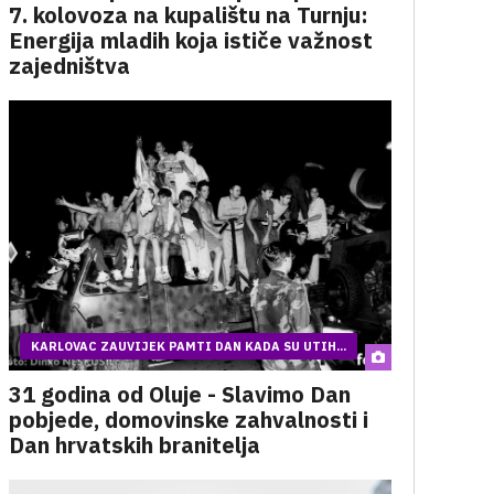
7. kolovoza na kupalištu na Turnju:
Energija mladih koja ističe važnost
zajedništva
KARLOVAC ZAUVIJEK PAMTI DAN KADA SU UTIH...
31 godina od Oluje - Slavimo Dan
pobjede, domovinske zahvalnosti i
Dan hrvatskih branitelja