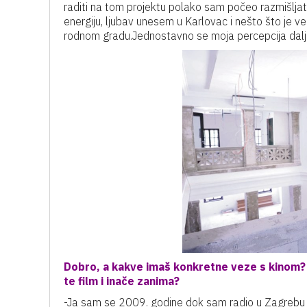
raditi na tom projektu polako sam počeo razmišljati 
energiju, ljubav unesem u Karlovac i nešto što je 
rodnom gradu.Jednostavno se moja percepcija daljnj
Dobro, a kakve imaš konkretne veze s kinom?
te film i inače zanima?
-Ja sam se 2009. godine dok sam radio u Zagrebu u