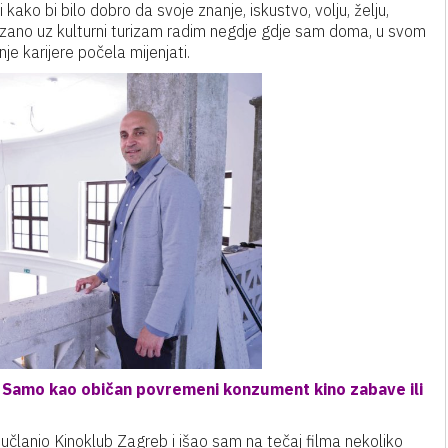
kako bi bilo dobro da svoje znanje, iskustvo, volju, želju,
vezano uz kulturni turizam radim negdje gdje sam doma, u svom
e karijere počela mijenjati.
 Samo kao običan povremeni konzument kino zabave ili
članio Kinoklub Zagreb i išao sam na tečaj filma nekoliko