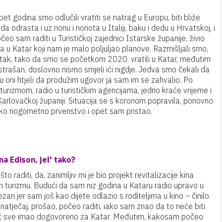
t godina smo odlučili vratiti se natrag u Europu, biti bliže
 da odrasta i uz nonu i nonota u Italiji, baku i dedu u Hrvatskoj, i
očeo sam raditi u Turističkoj zajednici Istarske županije, živio
 u Katar koji nam je malo poljuljao planove. Razmišljali smo,
ratak, tako da smo se početkom 2020. vratili u Katar, međutim
trašan, doslovno nismo smjeli ići nigdje. Jedva smo čekali da
u oni htjeli da produžim ugovor ja sam im se zahvalio. Po
rizmom, radio u turističkim agencijama, jedno kraće vrijeme i
arlovačkoj županiji. Situacija se s koronom popravila, ponovno
tsko nogometno prvenstvo i opet sam pristao.
na Edison, jel' tako?
aditi, da, zanimljiv mi je bio projekt revitalizacije kina
m turizmu. Budući da sam niz godina u Kataru radio upravo u
n jer sam još kao dijete odlazio s roditeljima u kino – činilo
atječaj, prošao, počeo raditi, iako sam znao da to neće biti
već sve imao dogovoreno za Katar. Međutim, kakosam počeo