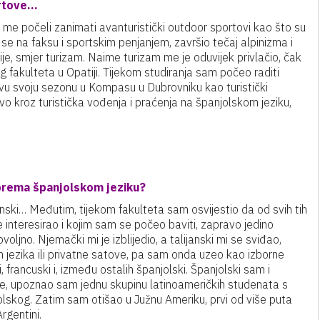
ortove…
 su me počeli zanimati avanturistički outdoor sportovi kao što su
m se na faksu i sportskim penjanjem, završio tečaj alpinizma i
e, smjer turizam. Naime turizam me je oduvijek privlačio, čak
og fakulteta u Opatiji. Tijekom studiranja sam počeo raditi
u svoju sezonu u Kompasu u Dubrovniku kao turistički
rvo kroz turistička vođenja i praćenja na španjolskom jeziku,
 prema španjolskom jeziku?
anski… Međutim, tijekom fakulteta sam osvijestio da od svih tih
 je interesirao i kojim sam se počeo baviti, zapravo jedino
ovoljno. Njemački mi je izblijedio, a talijanski mi se sviđao,
h jezika ili privatne satove, pa sam onda uzeo kao izborne
 francuski i, između ostalih španjolski. Španjolski sam i
nike, upoznao sam jednu skupinu latinoameričkih studenata s
olskog. Zatim sam otišao u Južnu Ameriku, prvi od više puta
rgentini.