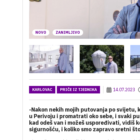
NOVO
ZANIMLJIVO
14.07.2023
KARLOVAC
PRIČE IZ TJEDNIKA
-Nakon nekih mojih putovanja po svijetu, k
u Perivoju i promatrati oko sebe, i svaki pu
kad odeš van i možeš uspoređivati, vidiš k
sigurnošću, i koliko smo zapravo sretni št