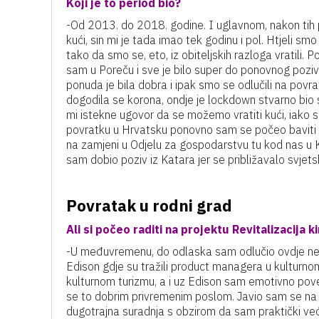
Koji je to period bio?
-Od 2013. do 2018. godine. I uglavnom, nakon tih pe
kući, sin mi je tada imao tek godinu i pol. Htjeli smo
tako da smo se, eto, iz obiteljskih razloga vratili. P
sam u Poreču i sve je bilo super do ponovnog poziva
ponuda je bila dobra i ipak smo se odlučili na pov
dogodila se korona, ondje je lockdown stvarno bio s
mi istekne ugovor da se možemo vratiti kući, iako s
povratku u Hrvatsku ponovno sam se počeo baviti tu
na zamjeni u Odjelu za gospodarstvu tu kod nas u K
sam dobio poziv iz Katara jer se približavalo svje
Povratak u rodni grad
Ali si počeo raditi na projektu Revitalizacija ki
-U međuvremenu, do odlaska sam odlučio ovdje nešto r
Edison gdje su tražili product managera u kulturno
kulturnom turizmu, a i uz Edison sam emotivno poveza
se to dobrim privremenim poslom. Javio sam se na n
dugotrajna suradnja s obzirom da sam praktički 