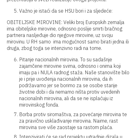
Važno je istaći da se HSU bori i za sljedeće:
OBITELJSKE MIROVINE: Veliki broj Europskih zemalja
ima obiteljske mirovine, odnosno poslije smrti bračnog
partnera nasljeđuje dio njegove mirovine, uz svoju
mirovinu. U RH samo ima mogućnost samo birati jedna ili
druga, zbog toga se intenzivno radi na tome.
Pitanje nacionalnih mirovina. To su sadašnje
zajamčene mirovine svima, odnosno i onima koji
imaju pa i NULA radnog staža. Naše stanovište bilo
je i prije uvođenja nacionalnih mirovina, da ih
podržavamo jer se borimo za se osobe starije
životne dobi i da nemamo ništa protiv uvedenih
nacionalnih mirovina, ali da se ne isplaćuju iz
mirovinskog fonda.
Borba protiv siromaštva, za povećanje mirovina te
za pravično usklađivanje mirovina. Naime, rast
mirovina sve više zaostaje sa rastom plaća.
Intenzivirati će se rad projektu ugradnje dizala u