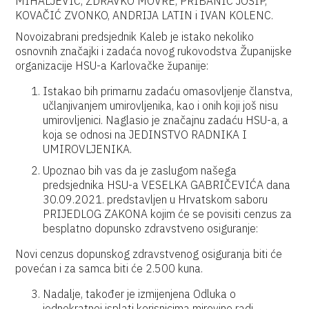
MIHALJEVIĆ, ZDRAVKO MOVRE, PRIBANIĆ JOSIP,
KOVAČIĆ ZVONKO, ANDRIJA LATIN i IVAN KOLENC.
Novoizabrani predsjednik Kaleb je istako nekoliko
osnovnih značajki i zadaća novog rukovodstva Županijske
organizacije HSU-a Karlovačke županije:
Istakao bih primarnu zadaću omasovljenje članstva,
učlanjivanjem umirovljenika, kao i onih koji još nisu
umirovljenici. Naglasio je značajnu zadaću HSU-a, a
koja se odnosi na JEDINSTVO RADNIKA I
UMIROVLJENIKA.
Upoznao bih vas da je zaslugom našega
predsjednika HSU-a VESELKA GABRIČEVIĆA dana
30.09.2021. predstavljen u Hrvatskom saboru
PRIJEDLOG ZAKONA kojim će se povisiti cenzus za
besplatno dopunsko zdravstveno osiguranje:
Novi cenzus dopunskog zdravstvenog osiguranja biti će
povećan i za samca biti će 2.500 kuna.
Nadalje, također je izmijenjena Odluka o
jednokratnoj isplati korisnicima mirovine radi