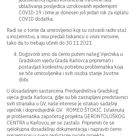
ublaživanja posljedica uzrokovanih epidemijom
COVID-19 i time je donesen još jedan rok za isplatu
COVID dodatka.
Radi se o tome da umirovljenici koji su ostvarili radni staž
u inozemstvu, a nisu predali tiskanicu o visini mirovine,
tako da to trebaju učiniti do 30.11.2021.
Dogovorili smo da ćemo putem našeg Vijećnika u
Gradskom vijeću Grada Karlovca pripremati i
postavljati konkretnu potrebnu problematika koja
se tiče umirovljenika i svih osoba starije životne
dobi.
U dosadašnjim sastancima Predsjedništva Gradskog
vijeća grada Karlovca, gdje su bili zastupljeni predstavnici
svih stranaka u GV, naše interese je istakao sadašnji
vijećnik i dopredsjednik GV ROMEO ŠTOKIĆ. Istaknuta
je problematika započetog projekta GERONTOLOŠKOG
CENTRA u Karlovcu, jer se zastalo. Pripremiti će se
cjelokupna dosadašnju dokumentacija i napraviti ćemo
prezentaciju u svezi realizacije ovoga projekta.