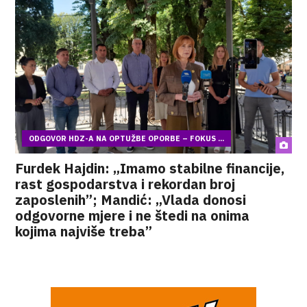
ODGOVOR HDZ-A NA OPTUŽBE OPORBE – FOKUS ...
Furdek Hajdin: „Imamo stabilne financije,
rast gospodarstva i rekordan broj
zaposlenih”; Mandić: „Vlada donosi
odgovorne mjere i ne štedi na onima
kojima najviše treba”