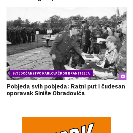
SVJEDOČANSTVO KARLOVAČKOG BRANITELJA
Pobjeda svih pobjeda: Ratni put i čudesan
oporavak Siniše Obradovića