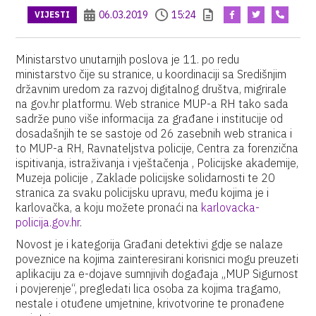
06.03.2019
15:24
VIJESTI
Ministarstvo unutarnjih poslova je 11. po redu
ministarstvo čije su stranice, u koordinaciji sa Središnjim
državnim uredom za razvoj digitalnog društva, migrirale
na gov.hr platformu. Web stranice MUP-a RH tako sada
sadrže puno više informacija za građane i institucije od
dosadašnjih te se sastoje od 26 zasebnih web stranica i
to MUP-a RH, Ravnateljstva policije, Centra za forenzična
ispitivanja, istraživanja i vještačenja , Policijske akademije,
Muzeja policije , Zaklade policijske solidarnosti te 20
stranica za svaku policijsku upravu, među kojima je i
karlovačka, a koju možete pronaći na
karlovacka-
policija.gov.hr
.
Novost je i kategorija Građani detektivi gdje se nalaze
poveznice na kojima zainteresirani korisnici mogu preuzeti
aplikaciju za e-dojave sumnjivih događaja „MUP Sigurnost
i povjerenje“, pregledati lica osoba za kojima tragamo,
nestale i otuđene umjetnine, krivotvorine te pronađene