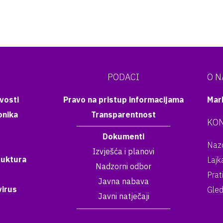
PODACI
O 
vosti
Pravo na pristup informacijama
Mar
onika
Transparentnost
KON
Dokumenti
Nazo
Izvješća i planovi
ruktura
Lajk
Nadzorni odbor
Prat
Javna nabava
irus
Gled
Javni natječaji