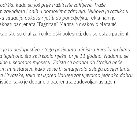
dršku kada su još prije tražili iste zahtjeve. Traže
im zavodima i onih u domovima zdravlja. Njihova je razlika u
 situaciju pokuša riješiti do ponedjeljka,
rekla nam je
nakosti pacijenata “Dignitas” Marina Novaković Matanić.
ao što su dijaliza i onkološki bolesnici, dok se ostali pacijenti
m je to nedopustivo, stoga pozivamo ministra Beroša na hitno
d tepih ono što se trebalo riješiti prije 11 godina. Nadamo se
godine u sedmom mjesecu. Zaista se nadam do štrajka neće
om ministarstvu kako se ne bi smanjivala usluga pacijentima.
ima Hrvatske, tako mi ispred Udruge zahtijevamo jednako dobru
stiče kako je dobar dio pacijenata zadovoljan uslugom