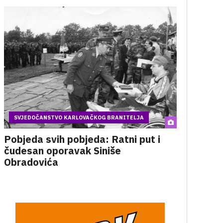
SVJEDOČANSTVO KARLOVAČKOG BRANITELJA
Pobjeda svih pobjeda: Ratni put i
čudesan oporavak Siniše
Obradovića