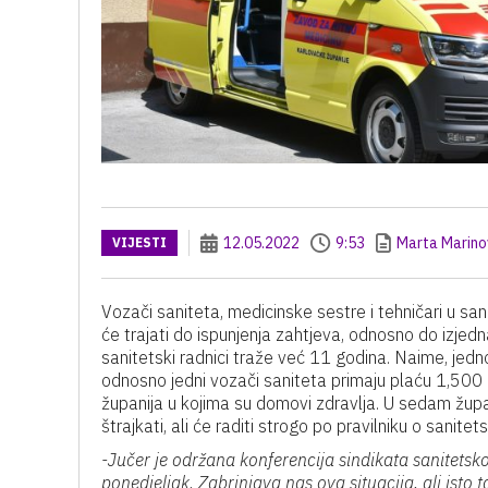
12.05.2022
9:53
Marta Marino
VIJESTI
Vozači saniteta, medicinske sestre i tehničari u sani
će trajati do ispunjenja zahtjeva, odnosno do izje
sanitetski radnici traže već 11 godina. Naime, jednom
odnosno jedni vozači saniteta primaju plaću 1,500
županija u kojima su domovi zdravlja. U sedam župa
štrajkati, ali će raditi strogo po pravilniku o sanite
-Jučer je održana konferencija sindikata sanitetskog 
ponedjeljak. Zabrinjava nas ova situacija, ali isto