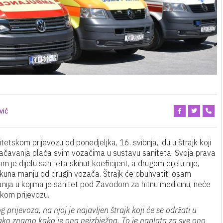
vić
tetskom prijevozu od ponedjeljka, 16. svibnja, idu u štrajk koji
dnačavanja plaća svim vozačima u sustavu saniteta. Svoja prava
 je dijelu saniteta skinut koeficijent, a drugom dijelu nije,
 kuna manju od drugih vozača. Štrajk će obuhvatiti osam
nija u kojima je sanitet pod Zavodom za hitnu medicinu, neće
tskom prijevozu.
prijevoza, na njoj je najavljen štrajk koji će se održati u
 tako znamo kako je ona neizbježna. To je naplata za sve ono