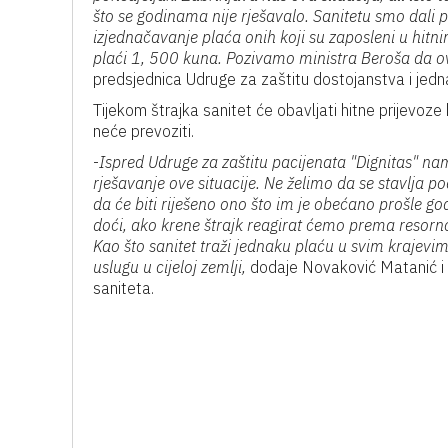
što se godinama nije rješavalo. Sanitetu smo dali po
izjednačavanje plaća onih koji su zaposleni u hitn
plaći 1, 500 kuna. Pozivamo ministra Beroša da ovu
predsjednica Udruge za zaštitu dostojanstva i jed
Tijekom štrajka sanitet će obavljati hitne prijevoze k
neće prevoziti.
-
Ispred Udruge za zaštitu pacijenata "Dignitas" na
rješavanje ove situacije. Ne želimo da se stavlja po
da će biti riješeno ono što im je obećano prošle 
doći, ako krene štrajk reagirat ćemo prema resorn
Kao što sanitet traži jednaku plaću u svim krajev
uslugu u cijeloj zemlji,
dodaje Novaković Matanić i i
saniteta.