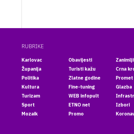
RUBRIKE
Karlovac
Obavijesti
Zanimlji
Županija
Turisti kažu
Crna kr
Politika
Zlatne godine
Promet
Kultura
Fine-tuning
Glazba
Turizam
WEB infopult
Infrast
Sport
ETNO net
Izbori
Mozaik
Promo
Koronav