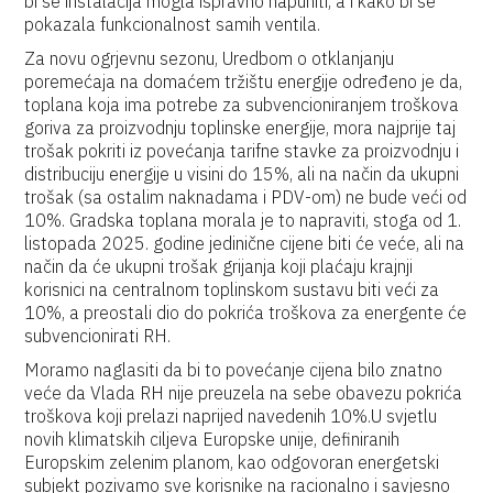
bi se instalacija mogla ispravno napuniti, a i kako bi se
pokazala funkcionalnost samih ventila.
Za novu ogrjevnu sezonu, Uredbom o otklanjanju
poremećaja na domaćem tržištu energije određeno je da,
toplana koja ima potrebe za subvencioniranjem troškova
goriva za proizvodnju toplinske energije, mora najprije taj
trošak pokriti iz povećanja tarifne stavke za proizvodnju i
distribuciju energije u visini do 15%, ali na način da ukupni
trošak (sa ostalim naknadama i PDV-om) ne bude veći od
10%. Gradska toplana morala je to napraviti, stoga od 1.
listopada 2025. godine jedinične cijene biti će veće, ali na
način da će ukupni trošak grijanja koji plaćaju krajnji
korisnici na centralnom toplinskom sustavu biti veći za
10%, a preostali dio do pokrića troškova za energente će
subvencionirati RH.
Moramo naglasiti da bi to povećanje cijena bilo znatno
veće da Vlada RH nije preuzela na sebe obavezu pokrića
troškova koji prelazi naprijed navedenih 10%.U svjetlu
novih klimatskih ciljeva Europske unije, definiranih
Europskim zelenim planom, kao odgovoran energetski
subjekt pozivamo sve korisnike na racionalno i savjesno