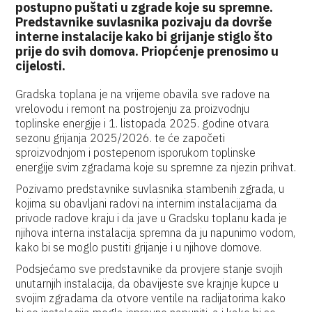
postupno puštati u zgrade koje su spremne.
Predstavnike suvlasnika pozivaju da dovrše
interne instalacije kako bi grijanje stiglo što
prije do svih domova. Priopćenje prenosimo u
cijelosti.
Gradska toplana je na vrijeme obavila sve radove na
vrelovodu i remont na postrojenju za proizvodnju
toplinske energije i 1. listopada 2025. godine otvara
sezonu grijanja 2025/2026. te će započeti
sproizvodnjom i postepenom isporukom toplinske
energije svim zgradama koje su spremne za njezin prihvat.
Pozivamo predstavnike suvlasnika stambenih zgrada, u
kojima su obavljani radovi na internim instalacijama da
privode radove kraju i da jave u Gradsku toplanu kada je
njihova interna instalacija spremna da ju napunimo vodom,
kako bi se moglo pustiti grijanje i u njihove domove.
Podsjećamo sve predstavnike da provjere stanje svojih
unutarnjih instalacija, da obavijeste sve krajnje kupce u
svojim zgradama da otvore ventile na radijatorima kako