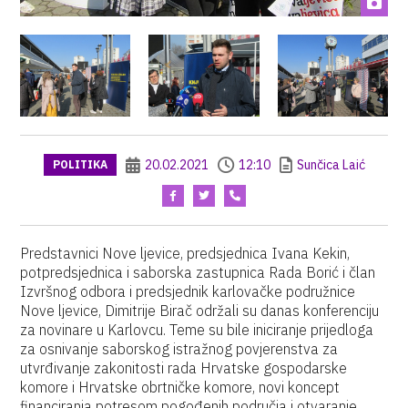
20.02.2021
12:10
Sunčica Laić
POLITIKA
Predstavnici Nove ljevice, predsjednica Ivana Kekin,
potpredsjednica i saborska zastupnica Rada Borić i član
Izvršnog odbora i predsjednik karlovačke podružnice
Nove ljevice, Dimitrije Birač održali su danas konferenciju
za novinare u Karlovcu. Teme su bile iniciranje prijedloga
za osnivanje saborskog istražnog povjerenstva za
utvrđivanje zakonitosti rada Hrvatske gospodarske
komore i Hrvatske obrtničke komore, novi koncept
financiranja potresom pogođenih područja i otvaranje