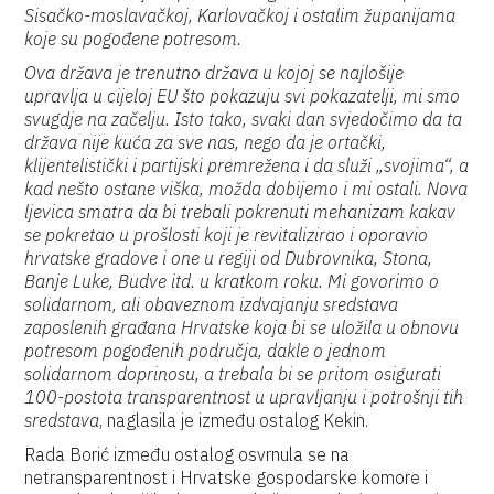
Sisačko-moslavačkoj, Karlovačkoj i ostalim županijama
koje su pogođene potresom.
Ova država je trenutno država u kojoj se najlošije
upravlja u cijeloj EU što pokazuju svi pokazatelji, mi smo
svugdje na začelju. Isto tako, svaki dan svjedočimo da ta
država nije kuća za sve nas, nego da je ortački,
klijentelistički i partijski premrežena i da služi „svojima“, a
kad nešto ostane viška, možda dobijemo i mi ostali. Nova
ljevica smatra da bi trebali pokrenuti mehanizam kakav
se pokretao u prošlosti koji je revitalizirao i oporavio
hrvatske gradove i one u regiji od Dubrovnika, Stona,
Banje Luke, Budve itd. u kratkom roku. Mi govorimo o
solidarnom, ali obaveznom izdvajanju sredstava
zaposlenih građana Hrvatske koja bi se uložila u obnovu
potresom pogođenih područja, dakle o jednom
solidarnom doprinosu, a trebala bi se pritom osigurati
100-postota transparentnost u upravljanju i potrošnji tih
sredstava
, naglasila je između ostalog Kekin.
Rada Borić između ostalog osvrnula se na
netransparentnost i Hrvatske gospodarske komore i