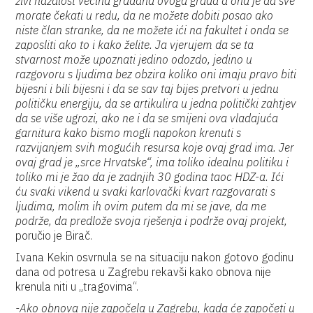
živi nažalost većina građana ovoga grada a ona je da sve
morate čekati u redu, da ne možete dobiti posao ako
niste član stranke, da ne možete ići na fakultet i onda se
zaposliti ako to i kako želite. Ja vjerujem da se ta
stvarnost može upoznati jedino odozdo, jedino u
razgovoru s ljudima bez obzira koliko oni imaju pravo biti
bijesni i bili bijesni i da se sav taj bijes pretvori u jednu
političku energiju, da se artikulira u jedna politički zahtjev
da se više ugrozi, ako ne i da se smijeni ova vladajuća
garnitura kako bismo mogli napokon krenuti s
razvijanjem svih mogućih resursa koje ovaj grad ima. Jer
ovaj grad je „srce Hrvatske“, ima toliko idealnu politiku i
toliko mi je žao da je zadnjih 30 godina taoc HDZ-a. Ići
ću svaki vikend u svaki karlovački kvart razgovarati s
ljudima, molim ih ovim putem da mi se jave, da me
podrže, da predlože svoja rješenja i podrže ovaj projekt,
poručio je Birač.
Ivana Kekin osvrnula se na situaciju nakon gotovo godinu
dana od potresa u Zagrebu rekavši kako obnova nije
krenula niti u „tragovima“.
-Ako obnova nije započela u Zagrebu, kada će započeti u