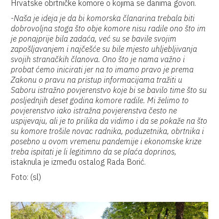
Hrvatske obrtničke komore o kojima se danima govori.
-Naša je ideja je da bi komorska članarina trebala biti
dobrovoljna stoga što obje komore nisu radile ono što im
je ponajprije bila zadaća, već su se bavile svojim
zapošljavanjem i najčešće su bile mjesto uhljebljivanja
svojih stranačkih članova. Ono što je nama važno i
probat ćemo inicirati jer na to imamo pravo je prema
Zakonu o pravu na pristup informacijama tražiti u
Saboru istražno povjerenstvo koje bi se bavilo time što su
posljednjih deset godina komore radile. Mi želimo to
povjerenstvo iako istražna povjerenstva često ne
uspijevaju, ali je to prilika da vidimo i da se pokaže na što
su komore trošile novac radnika, poduzetnika, obrtnika i
posebno u ovom vremenu pandemije i ekonomske krize
treba ispitati je li legitimno da se plaća doprinos,
istaknula je između ostalog Rada Borić.
Foto: (sl)