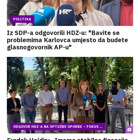
POLITIKA
Iz SDP-a odgovorili HDZ-u: "Bavite se
problemima Karlovca umjesto da budete
glasnogovornik AP-u"
ODGOVOR HDZ-A NA OPTUŽBE OPORBE – FOKUS ...