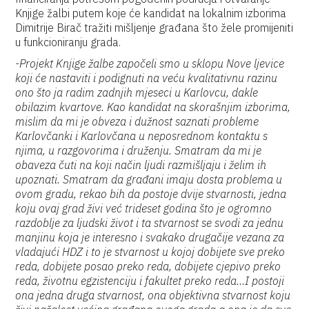
Knjige žalbi putem koje će kandidat na lokalnim izborima
Dimitrije Birač tražiti mišljenje građana što žele promijeniti
u funkcioniranju grada.
-Projekt Knjige žalbe započeli smo u sklopu Nove ljevice
koji će nastaviti i podignuti na veću kvalitativnu razinu
ono što ja radim zadnjih mjeseci u Karlovcu, dakle
obilazim kvartove. Kao kandidat na skorašnjim izborima,
mislim da mi je obveza i dužnost saznati probleme
Karlovčanki i Karlovčana u neposrednom kontaktu s
njima, u razgovorima i druženju. Smatram da mi je
obaveza čuti na koji način ljudi razmišljaju i želim ih
upoznati. Smatram da građani imaju dosta problema u
ovom gradu, rekao bih da postoje dvije stvarnosti, jedna
koju ovaj grad živi već trideset godina što je ogromno
razdoblje za ljudski život i ta stvarnost se svodi za jednu
manjinu koja je interesno i svakako drugačije vezana za
vladajući HDZ i to je stvarnost u kojoj dobijete sve preko
reda, dobijete posao preko reda, dobijete cjepivo preko
reda, životnu egzistenciju i fakultet preko reda…I postoji
ona jedna druga stvarnost, ona objektivna stvarnost koju