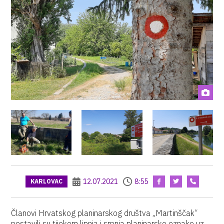
12.07.2021
8:55
KARLOVAC
Članovi Hrvatskog planinarskog društva „Martinščak“
postavili su tijekom lipnja i srpnja planinarske oznake uz