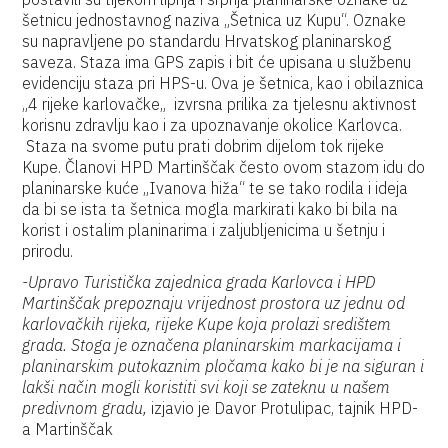
šetnicu jednostavnog naziva „Šetnica uz Kupu“. Oznake
su napravljene po standardu Hrvatskog planinarskog
saveza. Staza ima GPS zapis i bit će upisana u službenu
evidenciju staza pri HPS-u. Ova je šetnica, kao i obilaznica
„4 rijeke karlovačke„ izvrsna prilika za tjelesnu aktivnost
korisnu zdravlju kao i za upoznavanje okolice Karlovca.
Staza na svome putu prati dobrim dijelom tok rijeke
Kupe. Članovi HPD Martinščak često ovom stazom idu do
planinarske kuće „Ivanova hiža“ te se tako rodila i ideja
da bi se ista ta šetnica mogla markirati kako bi bila na
korist i ostalim planinarima i zaljubljenicima u šetnju i
prirodu.
-Upravo Turistička zajednica grada Karlovca i HPD
Martinščak prepoznaju vrijednost prostora uz jednu od
karlovačkih rijeka, rijeke Kupe koja prolazi središtem
grada. Stoga je označena planinarskim markacijama i
planinarskim putokaznim pločama kako bi je na siguran i
lakši način mogli koristiti svi koji se zateknu u našem
predivnom gradu,
izjavio je Davor Protulipac, tajnik HPD-
a Martinščak