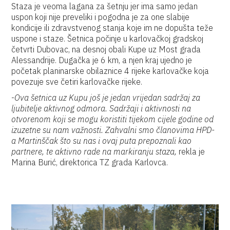
Staza je veoma lagana za šetnju jer ima samo jedan
uspon koji nije preveliki i pogodna je za one slabije
kondicije ili zdravstvenog stanja koje im ne dopušta teže
uspone i staze. Šetnica počinje u karlovačkoj gradskoj
četvrti Dubovac, na desnoj obali Kupe uz Most grada
Alessandrije. Dugačka je 6 km, a njen kraj ujedno je
početak planinarske obilaznice 4 rijeke karlovačke koja
povezuje sve četiri karlovačke rijeke.
-
Ova šetnica uz Kupu još je jedan vrijedan sadržaj za
ljubitelje aktivnog odmora. Sadržaji i aktivnosti na
otvorenom koji se mogu koristiti tijekom cijele godine od
izuzetne su nam važnosti. Zahvalni smo članovima HPD-
a Martinščak što su nas i ovaj puta prepoznali kao
partnere, te aktivno rade na markiranju staza,
rekla je
Marina Burić, direktorica TZ grada Karlovca.