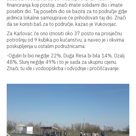
financiranja koji postoji, znači imate solidarni dio i imate
posebni dio. Taj posebni dio se bazira za to područje gdje
jedinica lokalne samouprave će prihodovati taj dio. Znači
da se koristi baš za to područje, kazao je Vukovojac.
Za Karlovac će ono iznositi oko 37 posto na prosječnu
potrošnju od 9 kubika po kućanstvu, a naveo je i okvirna
poskupljenja u ostalim podružnicama:
-Ogulin bi bio negdje 22%, Duga Resa bi bila 14%, Ozalj
48%, Slunj negdje 49% i to je sada za ukupnu cijenu.
Znači, tu ide i vodoopskrba i odvodnje i pročišćavanje.