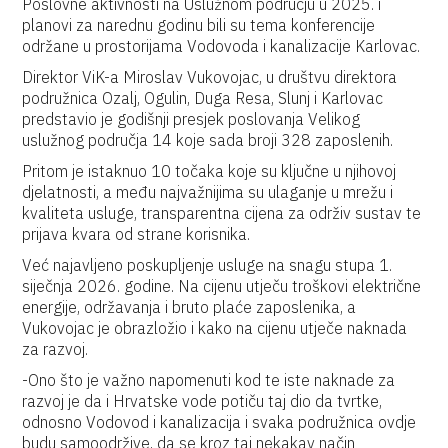
Poslovne aktivnosti na Uslužnom području u 2025. i
planovi za narednu godinu bili su tema konferencije
održane u prostorijama Vodovoda i kanalizacije Karlovac.
Direktor ViK-a Miroslav Vukovojac, u društvu direktora
podružnica Ozalj, Ogulin, Duga Resa, Slunj i Karlovac
predstavio je godišnji presjek poslovanja Velikog
uslužnog područja 14 koje sada broji 328 zaposlenih.
Pritom je istaknuo 10 točaka koje su ključne u njihovoj
djelatnosti, a među najvažnijima su ulaganje u mrežu i
kvaliteta usluge, transparentna cijena za održiv sustav te
prijava kvara od strane korisnika.
Već najavljeno poskupljenje usluge na snagu stupa 1.
siječnja 2026. godine. Na cijenu utječu troškovi električne
energije, održavanja i bruto plaće zaposlenika, a
Vukovojac je obrazložio i kako na cijenu utječe naknada
za razvoj.
-Ono što je važno napomenuti kod te iste naknade za
razvoj je da i Hrvatske vode potiču taj dio da tvrtke,
odnosno Vodovod i kanalizacija i svaka podružnica ovdje
budu samoodržive, da se kroz taj nekakav način