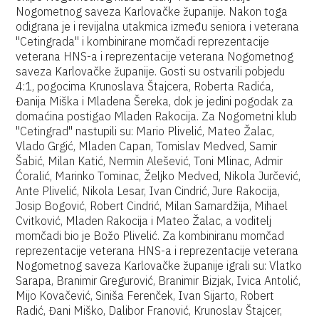
Nogometnog saveza Karlovačke županije. Nakon toga
odigrana je i revijalna utakmica između seniora i veterana
"Cetingrada" i kombinirane momčadi reprezentacije
veterana HNS-a i reprezentacije veterana Nogometnog
saveza Karlovačke županije. Gosti su ostvarili pobjedu
4:1, pogocima Krunoslava Štajcera, Roberta Radića,
Đanija Miška i Mladena Šereka, dok je jedini pogodak za
domaćina postigao Mladen Rakocija. Za Nogometni klub
"Cetingrad" nastupili su: Mario Plivelić, Mateo Žalac,
Vlado Grgić, Mladen Capan, Tomislav Medved, Samir
Šabić, Milan Katić, Nermin Alešević, Toni Mlinac, Admir
Ćoralić, Marinko Tominac, Željko Medved, Nikola Jurčević,
Ante Plivelić, Nikola Lesar, Ivan Cindrić, Jure Rakocija,
Josip Bogović, Robert Cindrić, Milan Samardžija, Mihael
Cvitković, Mladen Rakocija i Mateo Žalac, a voditelj
momčadi bio je Božo Plivelić. Za kombiniranu momčad
reprezentacije veterana HNS-a i reprezentacije veterana
Nogometnog saveza Karlovačke županije igrali su: Vlatko
Sarapa, Branimir Gregurović, Branimir Bizjak, Ivica Antolić,
Mijo Kovačević, Siniša Ferenček, Ivan Sijarto, Robert
Radić, Đani Miško, Dalibor Franović, Krunoslav Štajcer,