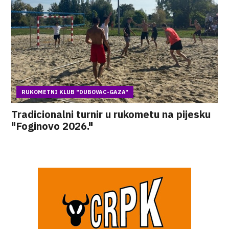
RUKOMETNI KLUB "DUBOVAC-GAZA"
Tradicionalni turnir u rukometu na pijesku
"Foginovo 2026."