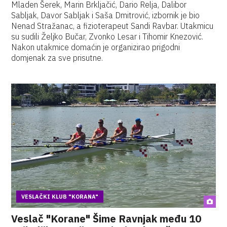
Mladen Šerek, Marin Brkljačić, Dario Relja, Dalibor
Sabljak, Davor Sabljak i Saša Dmitrović, izbornik je bio
Nenad Stražanac, a fizioterapeut Sandi Ravbar. Utakmicu
su sudili Željko Bučar, Zvonko Lesar i Tihomir Knezović.
Nakon utakmice domaćin je organizirao prigodni
domjenak za sve prisutne.
VESLAČKI KLUB "KORANA"
Veslač "Korane" Šime Ravnjak među 10