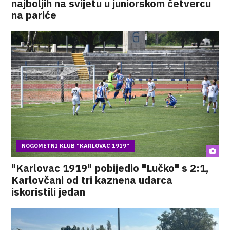
najboljih na svijetu u juniorskom četvercu
na pariće
NOGOMETNI KLUB "KARLOVAC 1919"
"Karlovac 1919" pobijedio "Lučko" s 2:1,
Karlovčani od tri kaznena udarca
iskoristili jedan