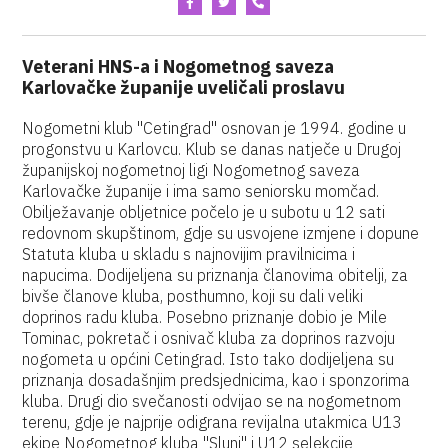
Veterani HNS-a i Nogometnog saveza
Karlovačke županije uveličali proslavu
Nogometni klub "Cetingrad" osnovan je 1994. godine u
progonstvu u Karlovcu. Klub se danas natječe u Drugoj
županijskoj nogometnoj ligi Nogometnog saveza
Karlovačke županije i ima samo seniorsku momčad.
Obilježavanje obljetnice počelo je u subotu u 12 sati
redovnom skupštinom, gdje su usvojene izmjene i dopune
Statuta kluba u skladu s najnovijim pravilnicima i
napucima. Dodijeljena su priznanja članovima obitelji, za
bivše članove kluba, posthumno, koji su dali veliki
doprinos radu kluba. Posebno priznanje dobio je Mile
Tominac, pokretač i osnivač kluba za doprinos razvoju
nogometa u općini Cetingrad. Isto tako dodijeljena su
priznanja dosadašnjim predsjednicima, kao i sponzorima
kluba. Drugi dio svečanosti odvijao se na nogometnom
terenu, gdje je najprije odigrana revijalna utakmica U13
ekipe Nogometnog kluba "Slunj" i U12 selekcije