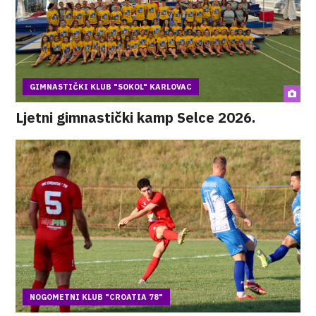
GIMNASTIČKI KLUB "SOKOL" KARLOVAC
Ljetni gimnastički kamp Selce 2026.
NOGOMETNI KLUB "CROATIA 78"