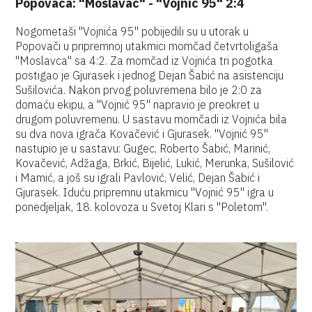
Popovača: "Moslavac" - "Vojnić 95" 2:4
Nogometaši "Vojnića 95" pobijedili su u utorak u
Popovači u pripremnoj utakmici momčad četvrtoligaša
"Moslavca" sa 4:2. Za momčad iz Vojnića tri pogotka
postigao je Gjurasek i jednog Dejan Šabić na asistenciju
Sušilovića. Nakon prvog poluvremena bilo je 2:0 za
domaću ekipu, a "Vojnić 95" napravio je preokret u
drugom poluvremenu. U sastavu momčadi iz Vojnića bila
su dva nova igrača Kovačević i Gjurasek. "Vojnić 95"
nastupio je u sastavu: Gugec, Roberto Šabić, Marinić,
Kovačević, Adžaga, Brkić, Bijelić, Lukić, Merunka, Sušilović
i Mamić, a još su igrali Pavlović, Velić, Dejan Šabić i
Gjurasek. Iduću pripremnu utakmicu "Vojnić 95" igra u
ponedjeljak, 18. kolovoza u Svetoj Klari s "Poletom".