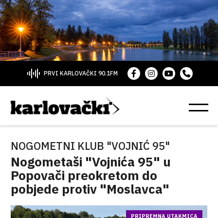
PRVI KARLOVAČKI 90.1FM
NOGOMETNI KLUB "VOJNIĆ 95"
Nogometaši "Vojnića 95" u
Popovači preokretom do
pobjede protiv "Moslavca"
PRIPREMNA UTAKMICA