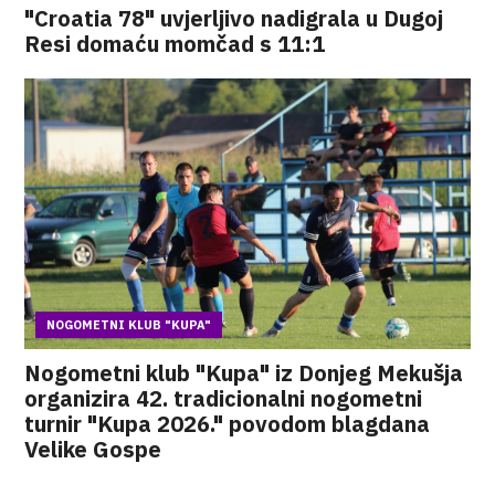
"Croatia 78" uvjerljivo nadigrala u Dugoj
Resi domaću momčad s 11:1
NOGOMETNI KLUB "KUPA"
Nogometni klub "Kupa" iz Donjeg Mekušja
organizira 42. tradicionalni nogometni
turnir "Kupa 2026." povodom blagdana
Velike Gospe