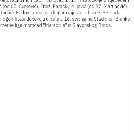
za karlovačku momčad. "Karlovac 1919" nastupio je u sljedećem
(od 65. Čurković), Ereiz, Paracki, Žuljević (od 87. Martinović),
. Turčin). Karlovčani su na drugom mjestu tablice s 53 boda,
nogometaši dočekuju u petak, 16. svibnja na Stadionu "Branko
ometne lige momčad "Marsonije" iz Slavonskog Broda.