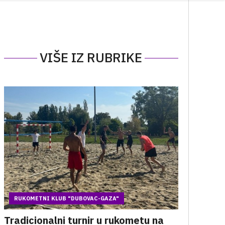
VIŠE IZ RUBRIKE
RUKOMETNI KLUB "DUBOVAC-GAZA"
Tradicionalni turnir u rukometu na