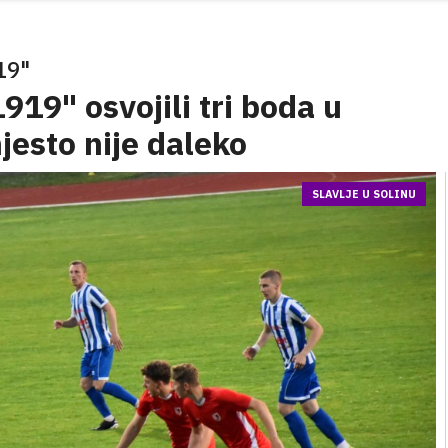
19"
19" osvojili tri boda u
jesto nije daleko
SLAVLJE U SOLINU