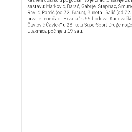
kazneni udarac u pogodak i to je značilo slavlje 
sastavu: Marković, Barać, Gabrijel Stepinac, Šimunić 
Ravlić, Pamić (od 72. Braun), Buneta i Šalić (od 72
prva je momčad "Hrvaca" s 55 bodova. Karlovački 
Čavlović Čavlek" u 28. kolu SuperSport Druge nog
Utakmica počinje u 19 sati.