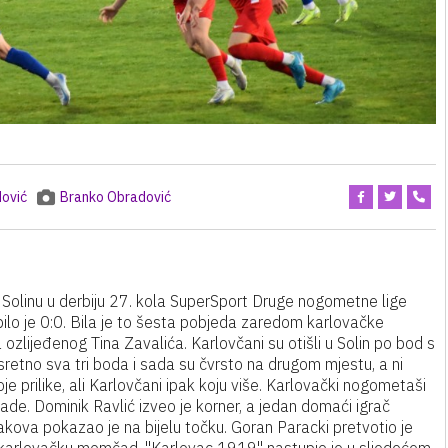
ović
Branko Obradović
Solinu u derbiju 27. kola SuperSport Druge nogometne lige
lo je 0:0. Bila je to šesta pobjeda zaredom karlovačke
zlijeđenog Tina Zavalića. Karlovčani su otišli u Solin po bod s
i i sretno sva tri boda i sada su čvrsto na drugom mjestu, a ni
e prilike, ali Karlovčani ipak koju više. Karlovački nogometaši
ade. Dominik Ravlić izveo je korner, a jedan domaći igrač
kova pokazao je na bijelu točku. Goran Paracki pretvotio je