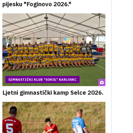
pijesku "Foginovo 2026."
GIMNASTIČKI KLUB "SOKOL" KARLOVAC
Ljetni gimnastički kamp Selce 2026.