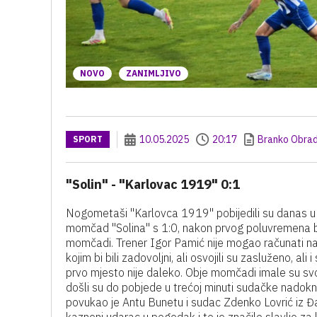
NOVO
ZANIMLJIVO
10.05.2025
20:17
Branko Obrad
SPORT
"Solin" - "Karlovac 1919" 0:1
Nogometaši "Karlovca 1919" pobijedili su danas u 
momčad "Solina" s 1:0, nakon prvog poluvremena bi
momčadi. Trener Igor Pamić nije mogao računati na o
kojim bi bili zadovoljni, ali osvojili su zasluženo, al
prvo mjesto nije daleko. Obje momčadi imale su svoj
došli su do pobjede u trećoj minuti sudačke nadokn
povukao je Antu Bunetu i sudac Zdenko Lovrić iz Đa