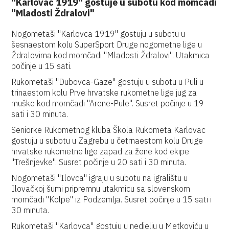
"Karlovac 1919" gostuje u subotu kod momčadi
"Mladosti Ždralovi"
Nogometaši "Karlovca 1919" gostuju u subotu u
šesnaestom kolu SuperSport Druge nogometne lige u
Ždralovima kod momčadi "Mladosti Ždralovi". Utakmica
počinje u 15 sati.
Rukometaši "Dubovca-Gaze" gostuju u subotu u Puli u
trinaestom kolu Prve hrvatske rukometne lige jug za
muške kod momčadi "Arene-Pule". Susret počinje u 19
sati i 30 minuta.
Seniorke Rukometnog kluba Škola Rukometa Karlovac
gostuju u subotu u Zagrebu u četrnaestom kolu Druge
hrvatske rukometne lige zapad za žene kod ekipe
"Trešnjevke". Susret počinje u 20 sati i 30 minuta.
Nogometaši "Ilovca" igraju u subotu na igralištu u
Ilovačkoj šumi pripremnu utakmicu sa slovenskom
momčadi "Kolpe" iz Podzemlja. Susret počinje u 15 sati i
30 minuta.
Rukometaši "Karlovca" gostuju u nedjelju u Metkoviću u