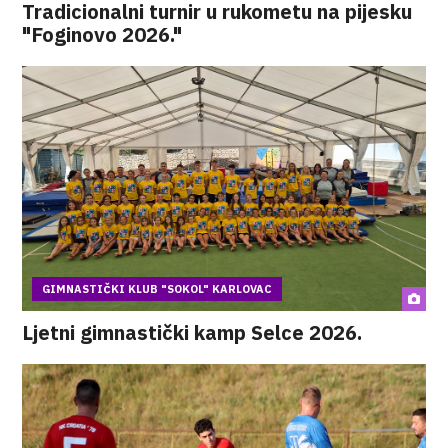
Tradicionalni turnir u rukometu na pijesku
"Foginovo 2026."
GIMNASTIČKI KLUB "SOKOL" KARLOVAC
Ljetni gimnastički kamp Selce 2026.