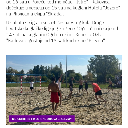
od 16 sati u Poreču kod momčadi "Istre". "Rakovica"
dočekuje u nedjelju od 15 sati na kuglani Hotela "Jezero"
na Plitvicama ekipu "Skrada".
U subotu se igraju susreti šesnaestog kola Druge
hrvatske kuglačke lige jug za žene. "Ogulin" dočekuje od
14 sati na kuglani u Ogulinu ekipu "Kupe" iz Ozlja.
"Karlovac" gostuje od 13 sati kod ekipe "Plitvica".
RUKOMETNI KLUB "DUBOVAC-GAZA"