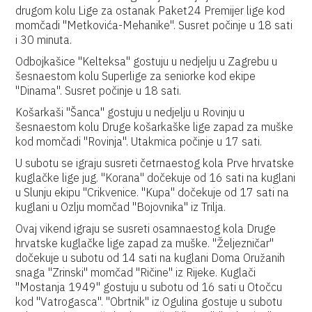
drugom kolu Lige za ostanak Paket24 Premijer lige kod
momčadi "Metkovića-Mehanike". Susret počinje u 18 sati
i 30 minuta.
Odbojkašice "Kelteksa" gostuju u nedjelju u Zagrebu u
šesnaestom kolu Superlige za seniorke kod ekipe
"Dinama". Susret počinje u 18 sati.
Košarkaši "Šanca" gostuju u nedjelju u Rovinju u
šesnaestom kolu Druge košarkaške lige zapad za muške
kod momčadi "Rovinja". Utakmica počinje u 17 sati.
U subotu se igraju susreti četrnaestog kola Prve hrvatske
kuglačke lige jug. "Korana" dočekuje od 16 sati na kuglani
u Slunju ekipu "Crikvenice. "Kupa" dočekuje od 17 sati na
kuglani u Ozlju momčad "Bojovnika" iz Trilja.
Ovaj vikend igraju se susreti osamnaestog kola Druge
hrvatske kuglačke lige zapad za muške. "Željezničar"
dočekuje u subotu od 14 sati na kuglani Doma Oružanih
snaga "Zrinski" momčad "Ričine" iz Rijeke. Kuglači
"Mostanja 1949" gostuju u subotu od 16 sati u Otočcu
kod "Vatrogasca". "Obrtnik" iz Ogulina gostuje u subotu