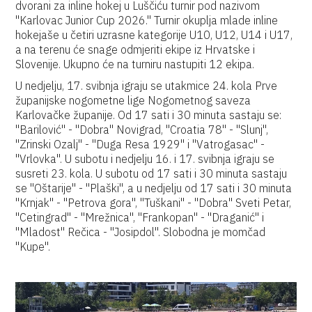
dvorani za inline hokej u Luščiću turnir pod nazivom
"Karlovac Junior Cup 2026." Turnir okuplja mlade inline
hokejaše u četiri uzrasne kategorije U10, U12, U14 i U17,
a na terenu će snage odmjeriti ekipe iz Hrvatske i
Slovenije. Ukupno će na turniru nastupiti 12 ekipa.
U nedjelju, 17. svibnja igraju se utakmice 24. kola Prve
županijske nogometne lige Nogometnog saveza
Karlovačke županije. Od 17 sati i 30 minuta sastaju se:
"Barilović" - "Dobra" Novigrad, "Croatia 78" - "Slunj",
"Zrinski Ozalj" - "Duga Resa 1929" i "Vatrogasac" -
"Vrlovka". U subotu i nedjelju 16. i 17. svibnja igraju se
susreti 23. kola. U subotu od 17 sati i 30 minuta sastaju
se "Oštarije" - "Plaški", a u nedjelju od 17 sati i 30 minuta
"Krnjak" - "Petrova gora", "Tuškani" - "Dobra" Sveti Petar,
"Cetingrad" - "Mrežnica", "Frankopan" - "Draganić" i
"Mladost" Rečica - "Josipdol". Slobodna je momčad
"Kupe".