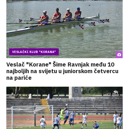
VESLAČKI KLUB "KORANA"
Veslač "Korane" Šime Ravnjak među 10
najboljih na svijetu u juniorskom četvercu
na pariće