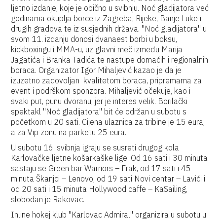
ljetno izdanje, koje je obično u svibnju. Noć gladijatora već
godinama okuplja borce iz Zagreba, Rijeke, Banje Luke i
drugih gradova te iz susjednih država. "Noć gladijatora" u
svom 11. izdanju donosi dvanaest borbi u boksu,
kickboxingu i MMA-u, uz glavni meč između Marija
Jagatića i Branka Tadića te nastupe domaćih i regionalnih
boraca. Organizator Igor Mihaljević kazao je da je
izuzetno zadovoljan kvalitetom boraca, pripremama za
event i podrškom sponzora. Mihaljević očekuje, kao i
svaki put, punu dvoranu, jer je interes velik. Borilački
spektakl "Noć gladijatora" bit će održan u subotu s
početkom u 20 sati. Cijena ulaznica za tribine je 15 eura,
a za Vip zonu na parketu 25 eura.
U subotu 16. svibnja igraju se susreti drugog kola
Karlovačke ljetne košarkaške lige. Od 16 sati i 30 minuta
sastaju se Green bar Warriors – Frak, od 17 sati i 45
minuta Škanjci – Lenovo, od 19 sati Novi centar – Lavići i
od 20 sati i 15 minuta Hollywood caffe – KaSailing,
slobodan je Rakovac.
Inline hokej klub "Karlovac Admiral" organizira u subotu u