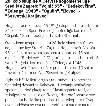
28. kolo skupine A Četvrte nogometne lige
Središte Zagreb: "Vojnić 95" - "Bedekovčina",
"Zelengaj 1948" - "Ogulin", "Ilovac" -
"Sesvetski Kraljevec"
Nogometaši "Karlovca 1919" gostuju u subotu u Rijeci u
31. kolu SuperSport Prve nogometne lige kod momčadi
"Orijenta". Susret počinje u 17 sati i 30 minuta.
Ovaj vikend igraju se susreti 28. kola skupine A Četvrte
nogometne lige Središte Zagreb. Nogometaši "Vojnića
95" dočekuju na svom stadionu u subotu od 18 sati
momčad "Bedekovčine". "Ogulin" gostuje u subotu od 18
sati u Zagrebu kod momčadi "Zelengaja 1948".
Nogometaši "Ilovca" dočekuju u nedjelju od 10 sati u
Ilovačkoj šumi momčad "Sesvetskog Kraljevca".
Fight club "Old lion" organizira u subotu, 16. prosinca u
Sportskoj dvorani na Rakovcu 11. izdanje borilačkog
spektakla "Noć gladijatora". Glavni organizator Igor
Mihaljević istaknuo je da "Noć gladijatora" postaje sve
popularnija borilačka priredba u Hrvatskoj i regiji. Ovaj
event održava se dva puta godišnje, a sada je na redu