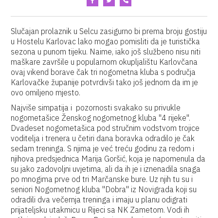
Slučajan prolaznik u Selcu zasigurno bi prema broju gostiju
u Hostelu Karlovac lako mogao pomisliti da je turistička
sezona u punom tijeku. Naime, iako još službeno nisu niti
maškare završile u popularnom okupljalištu Karlovčana
ovaj vikend borave čak tri nogometna kluba s područja
Karlovačke županije potvrdivši tako još jednom da im je
ovo omiljeno mjesto.
Najviše simpatija i pozornosti svakako su privukle
nogometašice Ženskog nogometnog kluba "4 rijeke".
Dvadeset nogometašica pod stručnim vodstvom trojice
voditelja i trenera u četiri dana boravka odradilo je čak
sedam treninga. S njima je već treću godinu za redom i
njihova predsjednica Marija Goršić, koja je napomenula da
su jako zadovoljni uvjetima, ali da ih je i iznenadila snaga
po mnogima prve od tri Marčanske bure. Uz njih tu su i
seniori Nogometnog kluba "Dobra" iz Novigrada koji su
odradili dva večernja treninga i imaju u planu odigrati
prijateljsku utakmicu u Rijeci sa NK Zametom. Vodi ih