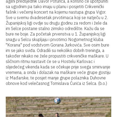
agilni predsjednik Davor Poturica, a korisno će upotpuniti
sa ugodnim pa tako imaju u planu i posjetiti Crikvenički
fašnik i večernji koncert na kojemu nastupa grupa Vigor.
Sve u svemu dvadesetak prvotimaca koji se natječu u 2.
Županijskoj ligi ovdje su drugu godinu za redom i žele da
im Selce postane stalno zimsko odredište. Kažu da se
bure ne boje. Za početak prvenstva u 1. Županijskoj ligi
snagu u Selcu skupljaju i prvotimci Nogometnog kluba
"Korana" pod vodstvom Gorana Jurkovića. Sve osim bure
im se jako sviđa. Odradili su nekoliko dobrih treninga, a
također nikako ne žele propustiti crikveničke maškare. U
sličnom ritmu nastavit će se u Hostelu Karlovac i
slijedećeg vikenda kada se očekuje prije svega smirivanje
vremena, a onda i dolazak na maškare veće grupe gostiju
iz Mađarske, te posjet manje grupe polaznika Duhovne
obnove kod velečasnog Tomislava Ćurića iz Selca. (b.o.)