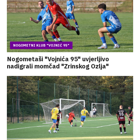
NOGOMETNI KLUB "VOJNIĆ 95"
Nogometaši "Vojnića 95" uvjerljivo
nadigrali momčad "Zrinskog Ozlja"