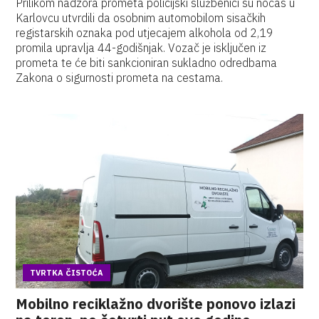
Prilikom nadzora prometa policijski službenici su noćas u
Karlovcu utvrdili da osobnim automobilom sisačkih
registarskih oznaka pod utjecajem alkohola od 2,19
promila upravlja 44-godišnjak. Vozač je isključen iz
prometa te će biti sankcioniran sukladno odredbama
Zakona o sigurnosti prometa na cestama.
TVRTKA ČISTOĆA
Mobilno reciklažno dvorište ponovo izlazi