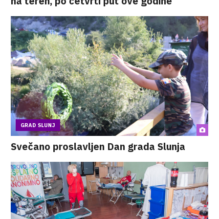
na teren, po četvrti put ove godine
GRAD SLUNJ
Svečano proslavljen Dan grada Slunja