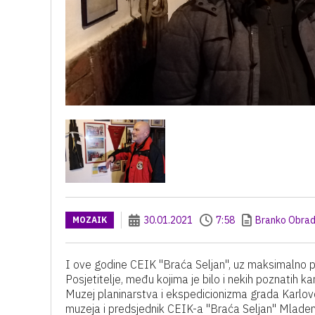
30.01.2021
7:58
Branko Obrad
MOZAIK
I ove godine CEIK "Braća Seljan", uz maksimalno po
Posjetitelje, među kojima je bilo i nekih poznatih k
Muzej planinarstva i ekspedicionizma grada Karlovca
muzeja i predsjednik CEIK-a "Braća Seljan" Mlade