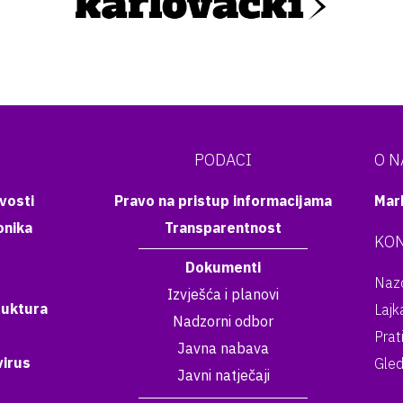
PODACI
O 
vosti
Pravo na pristup informacijama
Mar
onika
Transparentnost
KON
Dokumenti
Nazo
Izvješća i planovi
ruktura
Lajk
Nadzorni odbor
Prat
Javna nabava
irus
Gled
Javni natječaji