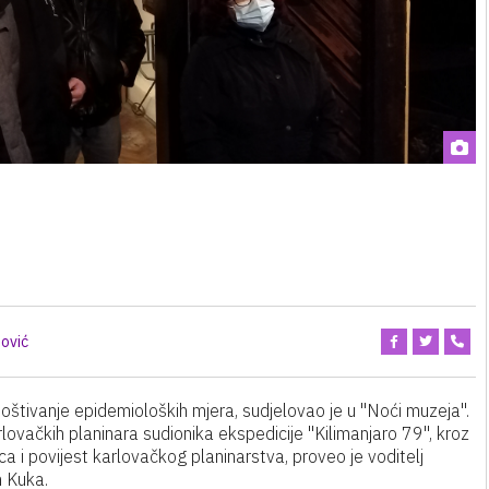
ović
štivanje epidemioloških mjera, sudjelovao je u "Noći muzeja".
arlovačkih planinara sudionika ekspedicije "Kilimanjaro 79", kroz
 i povijest karlovačkog planinarstva, proveo je voditelj
n Kuka.