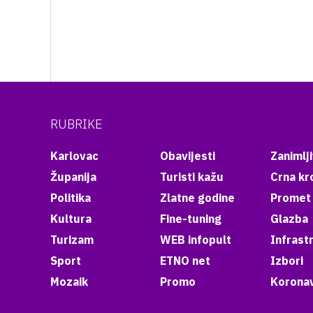
RUBRIKE
Karlovac
Obavijesti
Zanimlji
Županija
Turisti kažu
Crna kr
Politika
Zlatne godine
Promet
Kultura
Fine-tuning
Glazba
Turizam
WEB infopult
Infrast
Sport
ETNO net
Izbori
Mozaik
Promo
Koronav