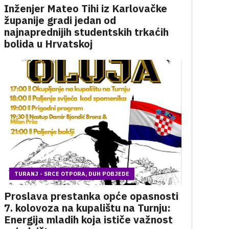
Inženjer Mateo Tihi iz Karlovačke
županije gradi jedan od
najnaprednijih studentskih trkaćih
bolida u Hrvatskoj
TURANJ - SRCE OTPORA, DUH POBJEDE
Proslava prestanka opće opasnosti
7. kolovoza na kupalištu na Turnju:
Energija mladih koja ističe važnost