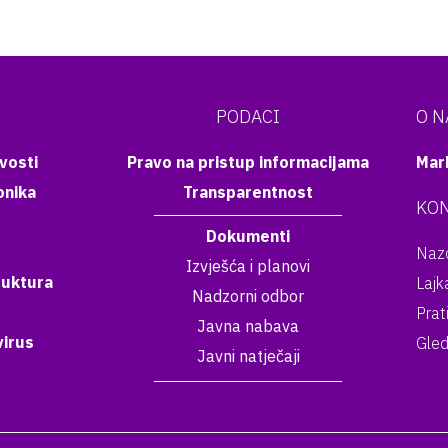
PODACI
O 
vosti
Pravo na pristup informacijama
Mar
onika
Transparentnost
KON
Dokumenti
Nazo
Izvješća i planovi
ruktura
Lajk
Nadzorni odbor
Prat
Javna nabava
irus
Gled
Javni natječaji