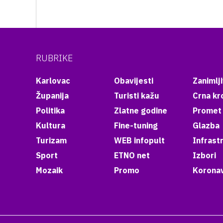
RUBRIKE
Karlovac
Obavijesti
Zanimlji
Županija
Turisti kažu
Crna kr
Politika
Zlatne godine
Promet
Kultura
Fine-tuning
Glazba
Turizam
WEB infopult
Infrast
Sport
ETNO net
Izbori
Mozaik
Promo
Koronav