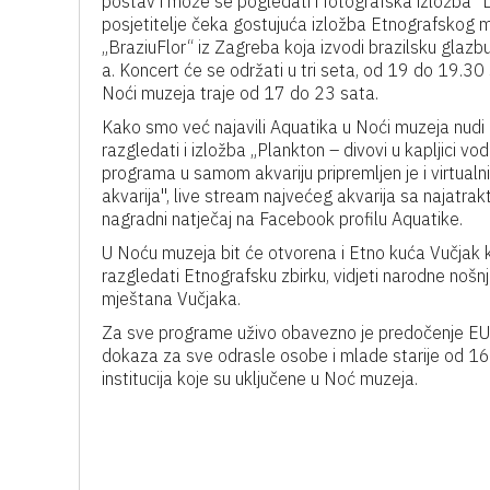
postav i može se pogledati i fotografska izložba "L
posjetitelje čeka gostujuća izložba Etnografskog m
„BraziuFlor“ iz Zagreba koja izvodi brazilsku gla
a. Koncert će se održati u tri seta, od 19 do 19.3
Noći muzeja traje od 17 do 23 sata.
Kako smo već najavili Aquatika u Noći muzeja nudi
razgledati i izložba „Plankton – divovi u kapljici 
programa u samom akvariju pripremljen je i virtualni
akvarija", live stream najvećeg akvarija sa najatrakt
nagradni natječaj na Facebook profilu Aquatike.
U Noću muzeja bit će otvorena i Etno kuća Vučjak k
razgledati Etnografsku zbirku, vidjeti narodne nošnje
mještana Vučjaka.
Za sve programe uživo obavezno je predočenje EU 
dokaza za sve odrasle osobe i mlade starije od 16
institucija koje su uključene u Noć muzeja.