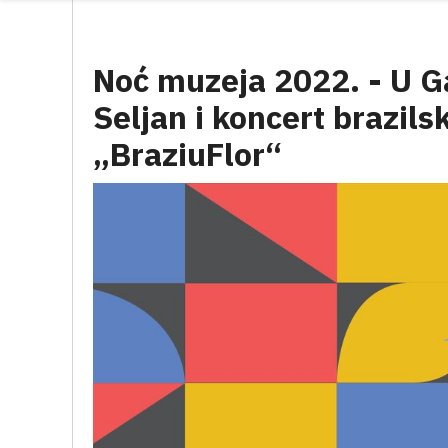
Noć muzeja 2022. - U Gal
Seljan i koncert brazils
„BraziuFlor“