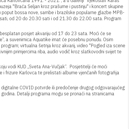
ica Karlovčana 1991. - 2021.", a u Galeriji "Vjekoslav Karas"
uzeja "Braća Seljan kroz prašume i pustinju" i koncert skupine
zbu poput bossa nove, sambe i brazilske popularne glazbe MPB-
0 sati, od 20 do 20.30 sati i od 21.30 do 22.00 sata. Program
 besplatan posjet akvariju od 17 do 23 sata. Moći će se
vode“, a suvenirnica Aquatike imat će posebnu ponudu. Osim
 program; virtualna šetnja kroz akvarij, video "Pogled iza scene
ivnijim primjercima riba, audio vodič kroz slatkovodni svijet te
oju vodi KUD „Sveta Ana-Vučjak“. Posjetitelji će moći
 i frizure Karlovca te prelistati albume vjenčanih fotografija
digitalne COVID potvrde ili predočenje drugog odgovarajućeg
 godina. Detalji programa mogu se pronaći na stranicama