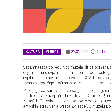
27.01.2022
12:17
KULTURA
VIJESTI
Sedamnaesta po redu Noć muzeja bit će održana su
organizirana u uvjetima sličnima onima od prošle go
uvjetima i okolnostima uz obvezne COVID potvrde, u
tema ovogodišnje Noći muzeja: Muzeji - između stva
Muzeji grada Karlovca i ove se godine uključuju u m
triju lokacija Muzeja grada Karlovca - Gradskog m
Karas". U Gradskom muzeju Karlovac posjetitelji će 
arhivskih istraživanja „Vrata Zvijezde“. U Muzeju Do