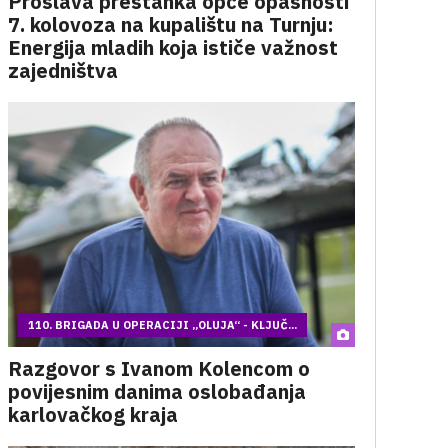
Proslava prestanka opće opasnosti
7. kolovoza na kupalištu na Turnju:
Energija mladih koja ističe važnost
zajedništva
110. BRIGADA U OPERACIJI „OLUJA“ - KLJUČ...
Razgovor s Ivanom Kolencom o
povijesnim danima oslobađanja
karlovačkog kraja