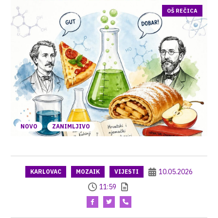
OŠ REČICA
NOVO
ZANIMLJIVO
10.05.2026
KARLOVAC
MOZAIK
VIJESTI
11:59