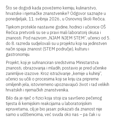
Što se dogodi kada povežemo kemiju, kulinarstvo,
hrvatske i njemačke znanstvenike? Odgovor saznajte u
ponedjeljak, 11. svibnja 2026., u Osnovnoj školi Rečica.
Tijekom protekle nastavne godine, hodnici i učionice OŠ
Rečica pretvorili su se u pravi mali laboratorij okusa i
znanosti. Pod nazivom „NJAM NJEM STEM“, učenici od 5.
do 8. razreda sudjelovali su u projektu koji na jedinstven
način spaja znanost (STEM područje), kulturu i
gastronomiju.
Projekt, koji je sufinanciran sredstvima Ministarstva
znanosti, obrazovanja i mladih, postavio je pred učenike
zanimljive izazove. Kroz istraživanje „kemije u kuhinji“,
učenici su učili o procesima koji se kriju iza pripreme
omiljenih jela, istovremeno upoznavajući život i rad velikih
hrvatskih i njemačkih znanstvenika.
Bilo da je riječ o fizici koja stoji iza savršeno pečenog
tijesta ili kemijskim reakcijama u laboratorijskim
epruvetama, cilj je bio jasan: pokazati da znanost nije
samo u udžbenicima, već svuda oko nas – pa čak i u