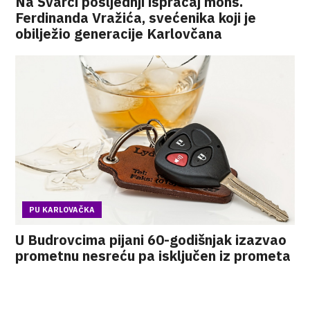
Na Švarči posljednji ispraćaj mons.
Ferdinanda Vražića, svećenika koji je
obilježio generacije Karlovčana
PU KARLOVAČKA
U Budrovcima pijani 60-godišnjak izazvao
prometnu nesreću pa isključen iz prometa