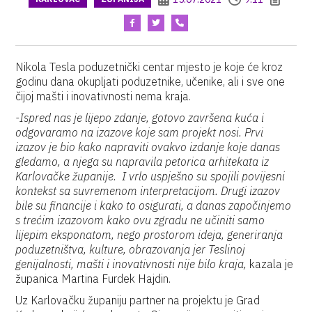
Nikola Tesla poduzetnički centar mjesto je koje će kroz
godinu dana okupljati poduzetnike, učenike, ali i sve one
čijoj mašti i inovativnosti nema kraja.
-Ispred nas je lijepo zdanje, gotovo završena kuća i
odgovaramo na izazove koje sam projekt nosi. Prvi
izazov je bio kako napraviti ovakvo izdanje koje danas
gledamo, a njega su napravila petorica arhitekata iz
Karlovačke županije. I vrlo uspješno su spojili povijesni
kontekst sa suvremenom interpretacijom. Drugi izazov
bile su financije i kako to osigurati, a danas započinjemo
s trećim izazovom kako ovu zgradu ne učiniti samo
lijepim eksponatom, nego prostorom ideja, generiranja
poduzetništva, kulture, obrazovanja jer Teslinoj
genijalnosti, mašti i inovativnosti nije bilo kraja,
kazala je
županica Martina Furdek Hajdin.
Uz Karlovačku županiju partner na projektu je Grad