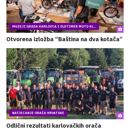
MUZEJI GRADA KARLOVCA I OLDTIMER MOTO KL...
Otvorena izložba “Baština na dva kotača”
NATJECANJE ORAČA HRVATSKE
Odlični rezultati karlovačkih orača