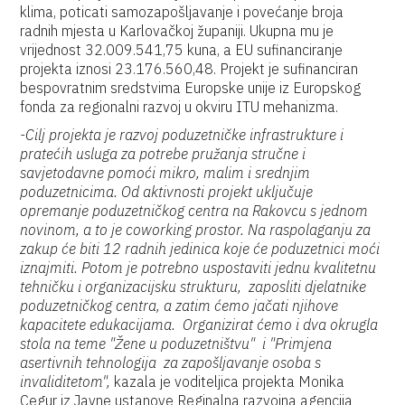
klima, poticati samozapošljavanje i povećanje broja
radnih mjesta u Karlovačkoj županiji. Ukupna mu je
vrijednost 32.009.541,75 kuna, a EU sufinanciranje
projekta iznosi 23.176.560,48. Projekt je sufinanciran
bespovratnim sredstvima Europske unije iz Europskog
fonda za regionalni razvoj u okviru ITU mehanizma.
-Cilj projekta je razvoj poduzetničke infrastrukture i
pratećih usluga za potrebe pružanja stručne i
savjetodavne pomoći mikro, malim i srednjim
poduzetnicima. Od aktivnosti projekt uključuje
opremanje poduzetničkog centra na Rakovcu s jednom
novinom, a to je coworking prostor. Na raspolaganju za
zakup će biti 12 radnih jedinica koje će poduzetnici moći
iznajmiti. Potom je potrebno uspostaviti jednu kvalitetnu
tehničku i organizacijsku strukturu, zaposliti djelatnike
poduzetničkog centra, a zatim ćemo jačati njihove
kapacitete edukacijama. Organizirat ćemo i dva okrugla
stola na teme "Žene u poduzetništvu" i "Primjena
asertivnih tehnologija za zapošljavanje osoba s
invaliditetom",
kazala je voditeljica projekta Monika
Cegur iz Javne ustanove Reginalna razvojna agencija