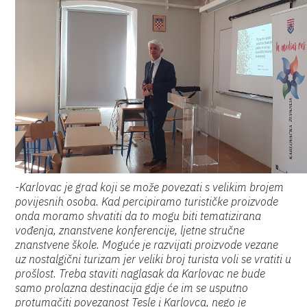
-Karlovac je grad koji se može povezati s velikim brojem
povijesnih osoba. Kad percipiramo turističke proizvode
onda moramo shvatiti da to mogu biti tematizirana
vođenja, znanstvene konferencije, ljetne stručne
znanstvene škole. Moguće je razvijati proizvode vezane
uz nostalgični turizam jer veliki broj turista voli se vratiti u
prošlost. Treba staviti naglasak da Karlovac ne bude
samo prolazna destinacija gdje će im se usputno
protumačiti povezanost Tesle i Karlovca, nego je