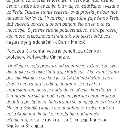
da jesam za to preimenovanje, ali tek kad napravimo
centar, nešto što će zbilja biti vidljivo, sadržajno i vezano
uz Teslu. Tesla je stanje svijesti i ovaj projekt je doprinos
ne samo Karlovcu, Hrvatskoj, nego i šire gdje ćemo Teslu
doživljavati upravo u onom bitnom što on je, a to su
inovacije. S jedene strane poduzetništvo, s druge razvoj
koji mora prepoznavati trenutak, kontekst i održivost,
naglasio je gradonačelnik Damir Mandić.
Poduzetnički centar veliki je benefit za učenike i
profesore karlovačke Gimnazije.
-Uređenje ovoga prostora od iznimne je važnosti za sve
djelatnike i učenike Gimnazije Karlovac. Ako zamišljamo
poziciju Nikole Tesle koji je sa 14 godina došao u novi
grad i nepoznatu sredinu, nadamo se da je bio
impresioniran, naša je nada da će učenici koji dolaze u
Gimnaziju na sličan način biti inspirirani i motivirani za
dodatna postignuća. Referiramo se na njegova profesora
Martina Sekulića koji je bio nadahnuće Tesli u nadi da
naša škola ima ljude koji mogu biti nadahnuće
učenicima,
rekla je ravnateljica Gimnazije Karlovac
Snježana Štranjgar.