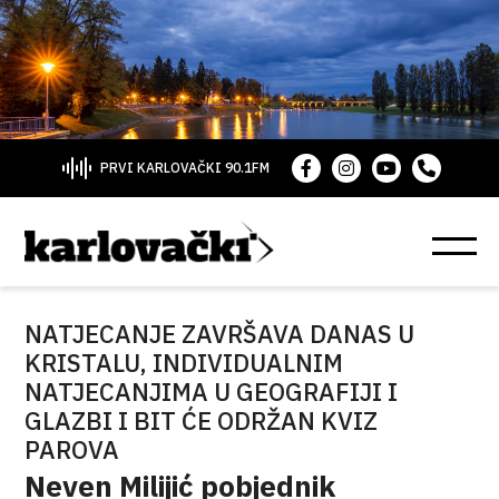
PRVI KARLOVAČKI 90.1FM
NATJECANJE ZAVRŠAVA DANAS U
KRISTALU, INDIVIDUALNIM
NATJECANJIMA U GEOGRAFIJI I
GLAZBI I BIT ĆE ODRŽAN KVIZ
PAROVA
Neven Milijić pobjednik