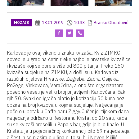
13.01.2019
10:33
Branko Obradović
MOZAIK
Karlovac je ovaj vikend u znaku kvizaša. Kviz ZIMKO
doveo je u grad na četiri rijeke najbolje hrvatske kvizašice
i kvizaše koji se bore s više od 800 pitanja. Preko 160
kvizaša sudjeluje na ZIMKU, a došli su u Karlovac iz
različitih dijelova Hrvatske, Zagreba, Zadra, Osijeka,
Požege, Vinkovaca, Varaždina, a ono što organizatore
posebno veseli je veliki broj prijavljenih Karlovčana, čak
njih 70. Svaki od igrača platio je kotizaciju 50 kuna bez
obzira na broj kvizova u kojima sudjeluje. Natjecanja je
počelo u petak u Caffe baru Ziggy. Jučer je tijekom dana
natjecanje održano u Restoranu Kristal do 20 sati, kada
su se kvizaši preselili u Papa's bar, gdje je bilo finale. U
Kristalu je u pojedinačnoj konkurenciji bilo 69 natjecatelja,
a šest ih se plasiralo u finale, to su bili Neven Milijić,