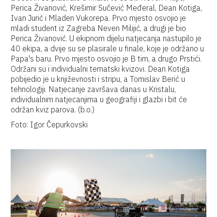
Perica Živanović, Krešimir Sučević Međeral, Dean Kotiga,
Ivan Jurić i Mladen Vukorepa. Prvo mjesto osvojio je
mladi student iz Zagreba Neven Milijić, a drugi je bio
Perica Živanović. U ekipnom dijelu natjecanja nastupilo je
40 ekipa, a dvije su se plasirale u finale, koje je održano u
Papa's baru. Prvo mjesto osvojio je B tim, a drugo Prstići.
Održani su i individualni tematski kvizovi. Dean Kotiga
pobijedio je u književnosti i stripu, a Tomislav Berić u
tehnologiji. Natjecanje završava danas u Kristalu,
individualnim natjecanjima u geografiji i glazbi i bit će
održan kviz parova. (b.o.)
Foto: Igor Čepurkovski