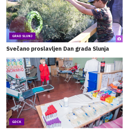
GRAD SLUNJ
Svečano proslavljen Dan grada Slunja
GDCK