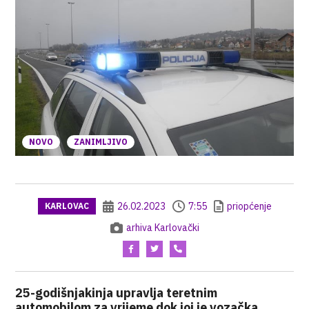
NOVO
ZANIMLJIVO
26.02.2023
7:55
priopćenje
KARLOVAC
arhiva Karlovački
25-godišnjakinja upravlja teretnim
automobilom za vrijeme dok joj je vozačka