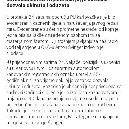
dozvola ukinuta i oduzeta
U protekla 24 sata na području PU karlovačke nije bilo
evidentiranih kaznenih djela ni narušavanja javnog reda i
mira. Evidentirane su četiri prometne nesreće, od kojih je
jedna bila sa lakše ozlijeđenom osobom i tri sa
materijalnom štetom. U jutrošnjem javljanju za naš radio
voditelj smjene u OKC-u Anton Švinger izdvojio je
sljedeće.
-U prijepodnevnim satima 24. veljače, policijski službenici
su u Karlovcu utvrdili da teretnim automobilom
karlovačkim registracijskih oznaka upravlja 25-
godišnjakinja za vrijeme dok joj je vozačka dozvola
ukinuta i oduzeta. Vozačica je uhićena i jučer privedena na
nadležni Općinski sud gdje joj je izrečena kazna zatvora u
trajanju od 30 dana uz primjenu uvjetne osude u trajanju
od jedne godine i novčana kazna u iznosu od 550 eura.
Također joj je izrečena i zaštitna mjera zabrane
upravljanja motornim vozilom „B“ kategorije u trajanju od
tri mjeseca, rekao je Švinger.