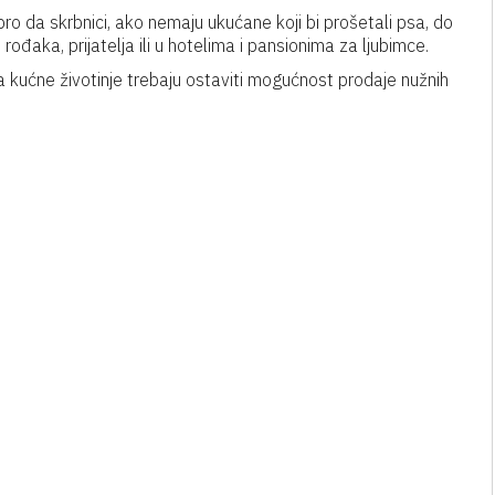
bro da skrbnici, ako nemaju ukućane koji bi prošetali psa, do
đaka, prijatelja ili u hotelima i pansionima za ljubimce.
za kućne životinje trebaju ostaviti mogućnost prodaje nužnih