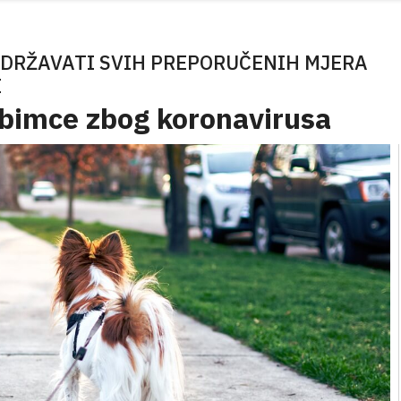
RIDRŽAVATI SVIH PREPORUČENIH MJERA
E
ubimce zbog koronavirusa