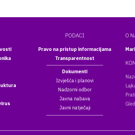
PODACI
O 
vosti
Pravo na pristup informacijama
Mar
onika
Transparentnost
KON
Dokumenti
Nazo
Izvješća i planovi
ruktura
Lajk
Nadzorni odbor
Prat
Javna nabava
irus
Gled
Javni natječaji