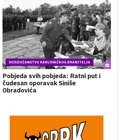
SVJEDOČANSTVO KARLOVAČKOG BRANITELJA
Pobjeda svih pobjeda: Ratni put i
čudesan oporavak Siniše
Obradovića