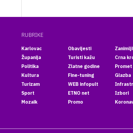
RUBRIKE
Karlovac
Obavijesti
Zanimlji
Županija
Turisti kažu
Crna kr
Politika
Zlatne godine
Promet
Kultura
Fine-tuning
Glazba
Turizam
WEB infopult
Infrast
Sport
ETNO net
Izbori
Mozaik
Promo
Koronav