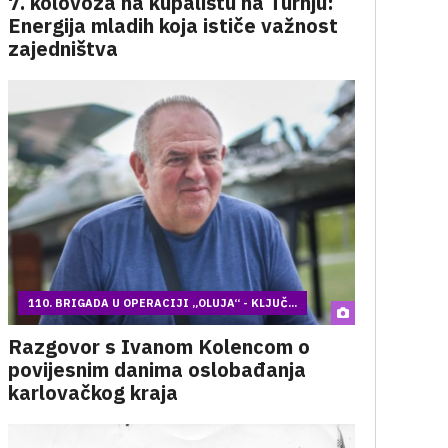
7. kolovoza na kupalištu na Turnju:
Energija mladih koja ističe važnost
zajedništva
110. BRIGADA U OPERACIJI „OLUJA“ - KLJUČ...
Razgovor s Ivanom Kolencom o
povijesnim danima oslobađanja
karlovačkog kraja