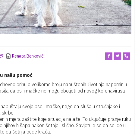
29
Renata Benković
aju našu pomoć
nevno brinu o velikome broju napuštenih životinja napominju
asila da psi i mačke ne mogu oboljeti od novog koronavirusa
 napuštaju svoje pse i mačke, nego da slušaju stručnjake i
 skrbe.
nih mjera zaštite koje situacija nalaže. To uključuje pranje ruku
e njihovih šapa nakon šetnje i slično. Savjetuje se da se ide u
 te da šetnja bude kraća.