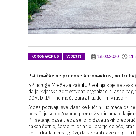
18.03.2020
11:
KORONAVIRUS
VIJESTI
Psi i mačke ne prenose koronavirus, no treb
52 udruge
Mreže za zaštitu životinja
koje se svakod
da je Svjetska zdravstvena organizacija jasno nagl
COVID-19 i ne mogu zaraziti ljude tim virusom.
Stoga pozivaju sve vlasnike kućnih ljubimaca da ne
ponašaju se odgovorno prema životinjama o kojima
Pri šetanju pasa treba se, pridržavati svih preporuče
nakon šetnje, često mijenjanje i pranje odjeće, pranj
šetnju kada nema gužvi, da se zaobilaze drugi ljudi