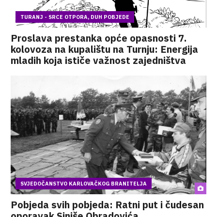
TURANJ - SRCE OTPORA, DUH POBJEDE
Proslava prestanka opće opasnosti 7.
kolovoza na kupalištu na Turnju: Energija
mladih koja ističe važnost zajedništva
SVJEDOČANSTVO KARLOVAČKOG BRANITELJA
Pobjeda svih pobjeda: Ratni put i čudesan
oporavak Siniše Obradovića