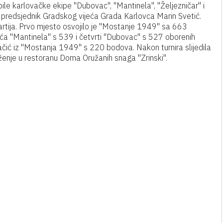
ile karlovačke ekipe "Dubovac", "Mantinela", "Željezničar" i
 predsjednik Gradskog vijeća Grada Karlovca Marin Svetić.
partija. Prvo mjesto osvojilo je "Mostanje 1949" sa 663
reća "Mantinela" s 539 i četvrti "Dubovac" s 527 oborenih
vlačić iz "Mostanja 1949" s 220 bodova. Nakon turnira slijedila
ruženje u restoranu Doma Oružanih snaga "Zrinski".