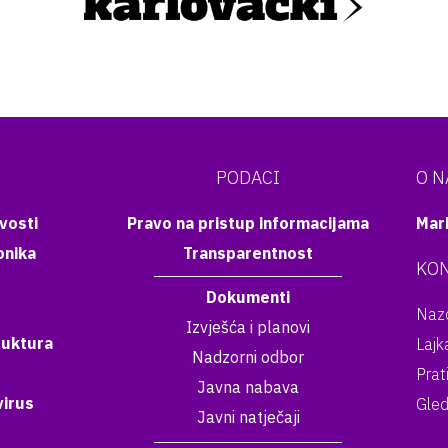
PODACI
O 
vosti
Pravo na pristup informacijama
Mar
onika
Transparentnost
KON
Dokumenti
Nazo
Izvješća i planovi
ruktura
Lajk
Nadzorni odbor
Prat
Javna nabava
irus
Gled
Javni natječaji