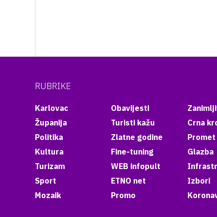
RUBRIKE
Karlovac
Obavijesti
Zanimlji
Županija
Turisti kažu
Crna kr
Politika
Zlatne godine
Promet
Kultura
Fine-tuning
Glazba
Turizam
WEB infopult
Infrast
Sport
ETNO net
Izbori
Mozaik
Promo
Koronav