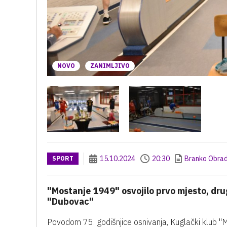
NOVO
ZANIMLJIVO
15.10.2024
20:30
Branko Obrad
SPORT
"Mostanje 1949" osvojilo prvo mjesto, drugi
"Dubovac"
Povodom 75. godišnjice osnivanja, Kuglački klub "M