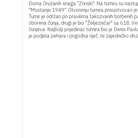
Doma Oružanih snaga "Zrinski". Na turniru su nastup
"Mostanje 1949". Otvorenju turnira prisustvovao je
Turnir je održan po pravilima takozvanih borbenih 
oborena čunja, drugi je bio "Željezničar" sa 618, t
čunjeva. Najbolji pojedinac turnira bio je Denis Pa
je podjela pehara i prigodna riječ, te zajedničko d