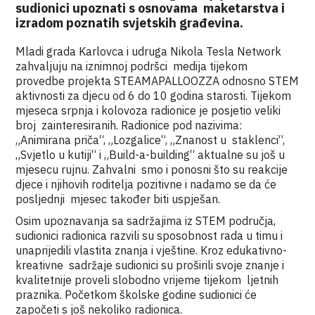
sudionici upoznati s osnovama maketarstva i
izradom poznatih svjetskih građevina.
Mladi grada Karlovca i udruga Nikola Tesla Network
zahvaljuju na iznimnoj podršci medija tijekom
provedbe projekta STEAMAPALLOOZZA odnosno STEM
aktivnosti za djecu od 6 do 10 godina starosti. Tijekom
mjeseca srpnja i kolovoza radionice je posjetio veliki
broj zainteresiranih. Radionice pod nazivima:
„Animirana priča“, „Lozgalice“, „Znanost u staklenci“,
„Svjetlo u kutiji“ i „Build-a-building“ aktualne su još u
mjesecu rujnu. Zahvalni smo i ponosni što su reakcije
djece i njihovih roditelja pozitivne i nadamo se da će
posljednji mjesec također biti uspješan.
Osim upoznavanja sa sadržajima iz STEM područja,
sudionici radionica razvili su sposobnost rada u timu i
unaprijedili vlastita znanja i vještine. Kroz edukativno-
kreativne sadržaje sudionici su proširili svoje znanje i
kvalitetnije proveli slobodno vrijeme tijekom ljetnih
praznika. Početkom školske godine sudionici će
započeti s još nekoliko radionica.