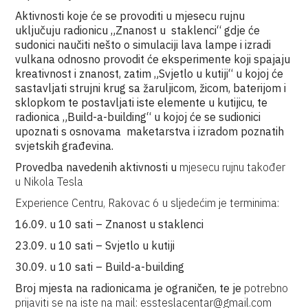
Aktivnosti koje će se provoditi u mjesecu rujnu
uključuju radionicu „Znanost u staklenci“ gdje će
sudonici naučiti nešto o simulaciji lava lampe i izradi
vulkana odnosno provodit će eksperimente koji spajaju
kreativnost i znanost, zatim „Svjetlo u kutiji“ u kojoj će
sastavljati strujni krug sa žaruljicom, žicom, baterijom i
sklopkom te postavljati iste elemente u kutijicu, te
radionica „Build-a-building“ u kojoj će se sudionici
upoznati s osnovama maketarstva i izradom poznatih
svjetskih građevina.
Provedba navedenih aktivnosti u
mjesecu rujnu također
u Nikola Tesla
Experience Centru, Rakovac 6 u sljedećim je terminima:
16.09. u 10 sati – Znanost u staklenci
23.09. u 10 sati – Svjetlo u kutiji
30.09. u 10 sati – Build-a-building
Broj mjesta na radionicama je ograničen, te je
potrebno
prijaviti se na iste na mail: essteslacentar@gmail.com