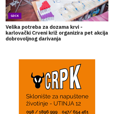
GDCK
Velika potreba za dozama krvi -
karlovački Crveni križ organizira pet akcija
dobrovoljnog darivanja