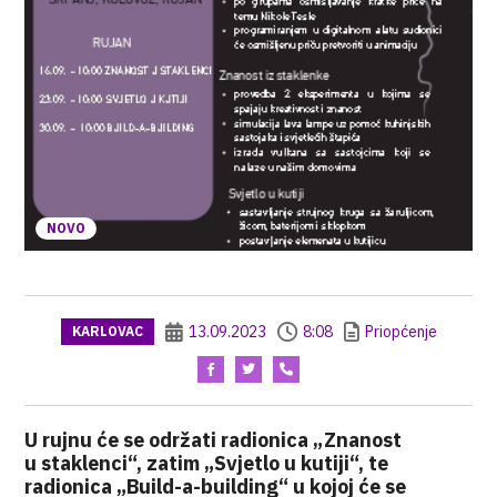
NOVO
13.09.2023
8:08
Priopćenje
KARLOVAC
U rujnu će se održati radionica „Znanost
u staklenci“, zatim „Svjetlo u kutiji“, te
radionica „Build-a-building“ u kojoj će se