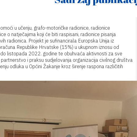
omoći u učenju, grafo-motoričke radionice, radionice
ce o natječajima koji će biti raspisani, radionice pisanja
h radionica. Projekt je sufinancirala Europska Unija iz
oračuna Republike Hrvatske (15%) u ukupnom iznosu od
e do listopada 2022. godine te obuhvaća aktivnosti za sve
o partnerstvo i praksu sudjelovanja organizacija civilnog društva
enju odluka u Općini Žakanje kroz širenje raspona različitih