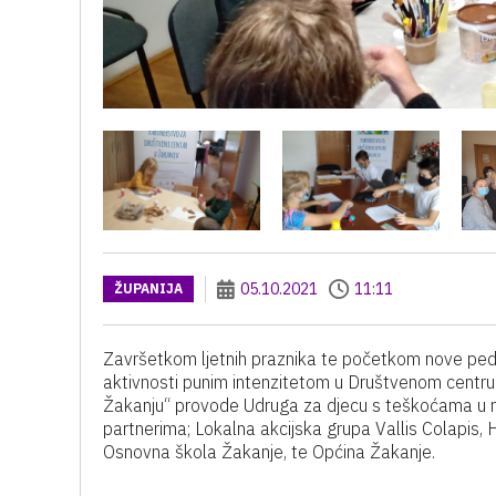
05.10.2021
11:11
ŽUPANIJA
Završetkom ljetnih praznika te početkom nove ped
aktivnosti punim intenzitetom u Društvenom centru 
Žakanju“ provode Udruga za djecu s teškoćama u raz
partnerima; Lokalna akcijska grupa Vallis Colapis, 
Osnovna škola Žakanje, te Općina Žakanje.