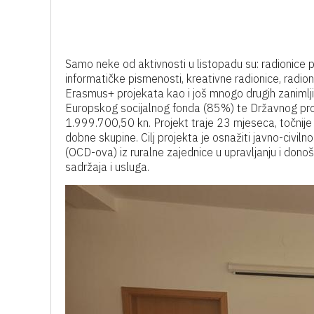
Samo neke od aktivnosti u listopadu su: radionice p
informatičke pismenosti, kreativne radionice, radioni
Erasmus+ projekata kao i još mnogo drugih zanimljivi
Europskog socijalnog fonda (85%) te Državnog pr
1.999.700,50 kn. Projekt traje 23 mjeseca, točnij
dobne skupine. Cilj projekta je osnažiti javno-civiln
(OCD-ova) iz ruralne zajednice u upravljanju i donoš
sadržaja i usluga.