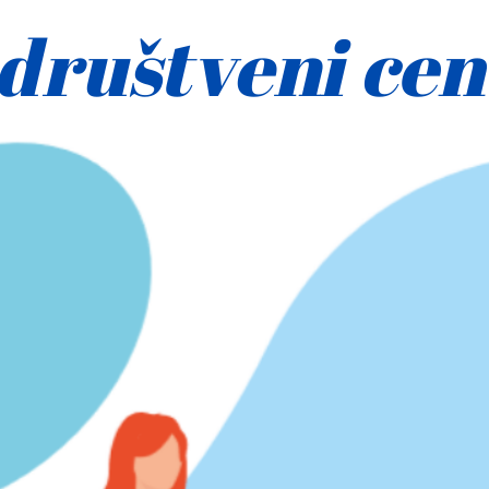
110. BRIGADA U OPERACIJI „OLUJA“ - KLJUČ...
Razgovor s Ivanom Kolencom o
povijesnim danima oslobađanja
karlovačkog kraja