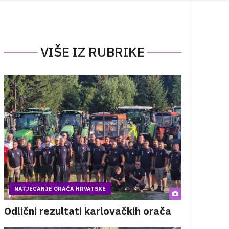
VIŠE IZ RUBRIKE
NATJECANJE ORAČA HRVATSKE
Odlični rezultati karlovačkih orača