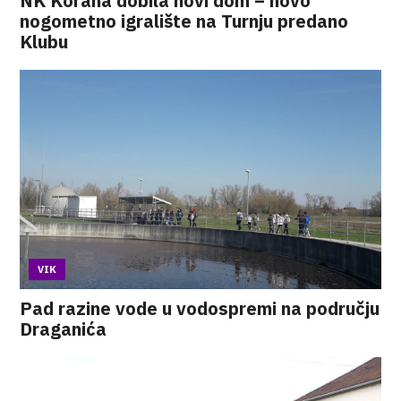
NK Korana dobila novi dom – novo
nogometno igralište na Turnju predano
Klubu
VIK
Pad razine vode u vodospremi na području
Draganića