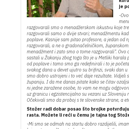
koro
je p
-Ovo 
mena
razgovarali smo o menadžerskom iskustvu koje tr
razgovarali samo o dvije stvari; menadžmentu kad
poplave. Kasnije sam pitao profesore, a jedan od 
razgovarali, a ne o gradonačelničkom, županskom pos
menadžment i zato smo o tome razgovarali". Ovo ost
sastali u Žakanju zbog toga što je u Metliki harala
od poplave i tamo smo ga redefinirali i to je počet
svakog dana u devet ujutro su brifinzi, svaki dan u 1
smo dobro ustrojeni i to već daje rezultate. Vidjeli 
županiju. I da me danas pitate kako se čitav ozalj
ni jedne zaražene osobe, to vam ne mogu odgovoriti
uz granicu i egzistencijalno su vezani uz Sloveniju 
Očekivali smo da proboj s te slovenske strane, a et
Stožer radi dobar posao što brojke potvrđuj
rasta. Možete li reći u čemu je tajna tog Stož
-Mi smo se odmah na startu dobro razdijelili, ima