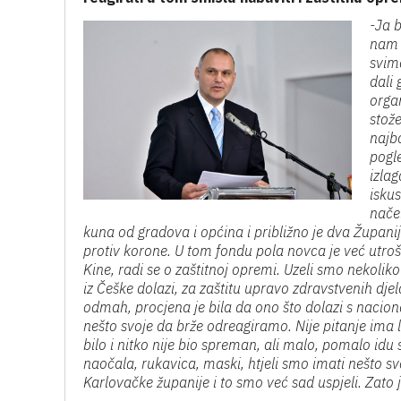
-Ja 
nam u
svim
dali
organ
stož
najbo
pogle
izla
iskus
nače
kuna od gradova i općina i približno je dva Župan
protiv korone. U tom fondu pola novca je već utroš
Kine, radi se o zaštitnoj opremi. Uzeli smo nekoliko
iz Češke dolazi, za zaštitu upravo zdravstvenih djel
odmah, procjena je bila da ono što dolazi s nacion
nešto svoje da brže odreagiramo. Nije pitanje ima l
bilo i nitko nije bio spreman, ali malo, pomalo idu 
naočala, rukavica, maski, htjeli smo imati nešto s
Karlovačke županije i to smo već sad uspjeli. Zato 