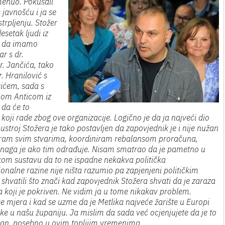
enuo. Pokušali
javnošću i ja se
trpljenju. Stožer
esetak ljudi iz
ko da imamo
r s dr.
r. Jančića, tako
. Hranilović s
ićem, sada s
nom Anticom iz
 da će to
i koji rade zbog ove organizacije. Logično je da ja najveći dio
 ustroj Stožera je tako postavljen da zapovjednik je i nije nužan
diniram svim stvarima, koordiniram rebalansom proračuna,
 snaga je ako tim odrađuje. Nisam smatrao da je pametno u
jskom sustavu da to ne ispadne nekakva politička
nalne razine nije ništa razumio pa zapjenjeni političkim
hvatili što znači kad zapovjednik Stožera shvati da je zaraza
 koji je pokriven. Ne vidim ja u tome nikakav problem.
e mjera i kad se uzme da je Metlika najveće žarište u Europi
like u našu županiju. Ja mislim da sada već ocjenjujete da je to
eban, posebno u ovim toplijim vremenima.