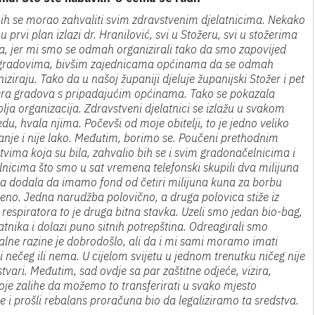
bih se morao zahvaliti svim zdravstvenim djelatnicima. Nekako
 prvi plan izlazi dr. Hranilović, svi u Stožeru, svi u stožerima
a, jer mi smo se odmah organizirali tako da smo zapovijed
 gradovima, bivšim zajednicama općinama da se odmah
iziraju. Tako da u našoj županiji djeluje županijski Stožer i pet
era gradova s pripadajućim općinama. Tako se pokazala
lja organizacija. Zdravstveni djelatnici se izlažu u svakom
du, hvala njima. Počevši od moje obitelji, to je jedno veliko
ganje i nije lako. Međutim, borimo se. Poučeni prethodnim
tvima koja su bila, zahvalio bih se i svim gradonačelnicima i
lnicima što smo u sat vremena telefonski skupili dva milijuna
ija dodala da imamo fond od četiri milijuna kuna za borbu
eno. Jedna narudžba polovično, a druga polovica stiže iz
 respiratora to je druga bitna stavka. Uzeli smo jedan bio-bag,
atnika i dolazi puno sitnih potrepština. Odreagirali smo
alne razine je dobrodošlo, ali da i mi sami moramo imati
i nečeg ili nema. U cijelom svijetu u jednom trenutku ničeg nije
stvari. Međutim, sad ovdje sa par zaštitne odjeće, vizira,
voje zalihe da možemo to transferirati u svako mjesto
je i prošli rebalans proračuna bio da legaliziramo ta sredstva.