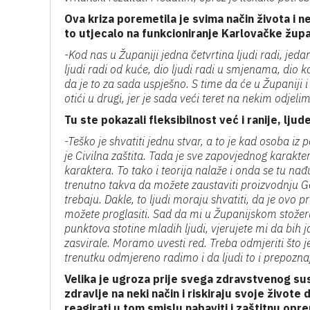
Ova kriza poremetila je svima način života i n
to utjecalo na funkcioniranje Karlovačke župa
-Kod nas u Županiji jedna četvrtina ljudi radi, je
ljudi radi od kuće, dio ljudi radi u smjenama, dio k
da je to za sada uspješno. S time da će u Županiji i 
otići u drugi, jer je sada veći teret na nekim odjel
Tu ste pokazali fleksibilnost već i ranije, ljude
-Teško je shvatiti jednu stvar, a to je kad osoba iz 
je Civilna zaštita. Tada je sve zapovjednog karakt
karaktera. To tako i teorija nalaže i onda se tu nađ
trenutno takva da možete zaustaviti proizvodnju Gen
trebaju. Dakle, to ljudi moraju shvatiti, da je ovo 
možete proglasiti. Sad da mi u Županijskom stožer
punktova stotine mladih ljudi, vjerujete mi da bih 
zasvirale. Moramo uvesti red. Treba odmjeriti što 
trenutku odmjereno radimo i da ljudi to i prepozna
Velika je ugroza prije svega zdravstvenog sust
zdravlje na neki način i riskiraju svoje živote
reagirati u tom smislu nabaviti i zaštitnu opr