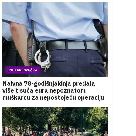
PU KARLOVAČKA
Naivna 78-godišnjakinja predala
više tisuća eura nepoznatom
muškarcu za nepostojeću operaciju