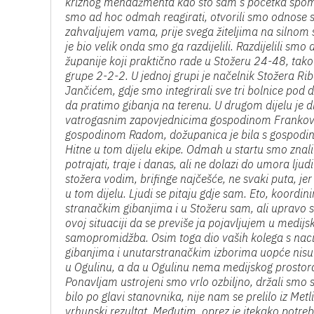
kriznog menadžmenta kao što sam s početka spom
smo ad hoc odmah reagirati, otvorili smo odnose s 
zahvaljujem vama, prije svega žiteljima na silnom s
je bio velik onda smo ga razdijelili. Razdijelili smo d
županije koji praktično rade u Stožeru 24-48, ta
grupe 2-2-2. U jednoj grupi je načelnik Stožera Riba
Jančićem, gdje smo integrirali sve tri bolnice pod d
da pratimo gibanja na terenu. U drugom dijelu je dr
vatrogasnim zapovjednicima gospodinom Frankov
gospodinom Radom, dožupanica je bila s gospodi
Hitne u tom dijelu ekipe. Odmah u startu smo znali
potrajati, traje i danas, ali ne dolazi do umora ljud
stožera vodim, brifinge najčešće, ne svaki puta, jer
u tom dijelu. Ljudi se pitaju gdje sam. Eto, koor
stranačkim gibanjima i u Stožeru sam, ali upravo
ovoj situaciji da se previše ja pojavljujem u medi
samopromidžba. Osim toga dio vaših kolega s nacio
gibanjima i unutarstranačkim izborima uopće nisu s
u Ogulinu, a da u Ogulinu nema medijskog prostora
Ponavljam ustrojeni smo vrlo ozbiljno, držali smo s
bilo po glavi stanovnika, nije nam se prelilo iz Met
vrhunski rezultat. Međutim, oprez je itekako potr