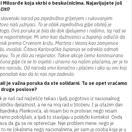
i Milosrđe koja skrbi o beskućnicima. Najavljujete još
čiti?
, slavenski narod pa zajedništvo grljenjem i rukovanjem
o naši južnjaci. To je oblik zajedništva gdje obitelj je
oga. Ova poruka je bila da dok djelujemo i radimo, taj rad se
e najpotrebnije. Mi smo kao dužnosnici u županiji odlučili da
enik prema Crvenom križu, Martina i Vesna kao zamjenice
ebi, invalidi. Čitava Karlovačka županija se odrekla odmah
nju. To je išlo za respirator. Takve akcije ćemo kontinuirano
na gdje će se to osjetiti i izravno na našim plaćama, jer je to
mo narodu. Od naroda smo konačno i plaćeni i ako su oni koji
našati kao da to nas nije zadesilo.
ali je važna poruka da ste solidarni. Tu se opet vraćamo
e druge poslove?
dok je naš rad najžešće tekao i ljudi, pogotovo iz nacionalnog
litičku djelatnost, a ne na moj rad u Stožeru. I ja izlazim dan
sjednika Plenkovića, ali nisam bio ni protivan, nego nisam
ramo poboljšati, a ljudi to stavljaju u politički kontekst. Onda
tava da ga se ne opterećuje. Nije problem mene, nego je
to ne lokalnima nego nacionalnima, jer sam ja osoba koja je u