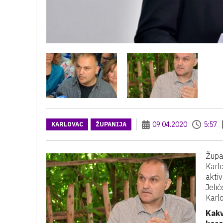
09.04.2020
5:57
KARLOVAC
ŽUPANIJA
Župan
Karl
akti
Jelić
Karlo
Kakv