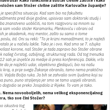
navirusa? Kako funkcionira sustav civilne zaštite i kako
osložen sam Stožer civilne zaštite Karlovačke županije?
je specifična situacija. Kad sam bio na fakultetu
džmenta pred dvije godine, upisivao sam doktorski studij i
eba znanstveno uobličiti, na tom razgovoru sa mnom su
a sam vodio stožer Karamarku, Plenkoviću i obrani od
njih je akademik, moj mentor, zašto su samo o tome
lu, itd. Oni su rekli: "To je krizni menadžment, to je najteži
alo je u načelu lakše. Tako je i ovo. Kad smo se 7. ožujka
 pošast korone, naš Stožer je tada zapravo bio Stožer obrane
ak našeg čvrstog, ozbiljnog, strukturnog rada. Od tog trenutka
2 sati je izvješće za medije ili press konferencija. Dakle, vrlo
ste da je najžešći udar, objektivno gledajući, bio na našu
ski kraj, a prije svega Žakanje obranilo, tamo nema praktično
. Valjda Božja ruka. Ja bih se zahvalio svim ljudima koji su
na puno, puno strpljenja jer smo se tamo uspjeli obraniti.
o dogodio se preko Josipdola iz Rijeke. To vam je tako.
u. Nema novooboljelih, nema velikog eksponencijalnog
era, tko sve čini Stožer?
mo iskustva tog