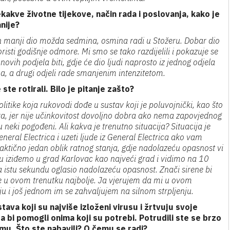
ekakve životne tijekove, način rada i poslovanja, kako je
nije?
dan manji dio možda sedmina, osmina radi u Stožeru. Dobar dio
oristi godišnje odmore. Mi smo se tako razdijelili i pokazuje se
novih podjela biti, gdje će dio ljudi naprosto iz jednog odjela
ima, a drugi odjeli rade smanjenim intenzitetom.
 ste rotirali. Bilo je pitanje zašto?
politike koja rukovodi dođe u sustav koji je poluvojnički, kao što
era, jer nije učinkovitost dovoljno dobra ako nema zapovjednog
u neki pogođeni. Ali kakva je trenutno situacija? Situacija je
eral Electrica i uzeti ljude iz General Electrica ako vam
praktično jedan oblik ratnog stanja, gdje nadolazeću opasnost vi
u iziđemo u grad Karlovac kao najveći grad i vidimo na 10
ja istu sekundu oglasio nadolazeću opasnost. Znači sirene bi
je u ovom trenutku najbolje. Ja vjerujem da mi u ovom
ju i još jednom im se zahvaljujem na silnom strpljenju.
ava koji su najviše izloženi virusu i žrtvuju svoje
 da bi pomogli onima koji su potrebi. Potrudili ste se brzo
emu. Što ste nabavili? O čemu se radi?