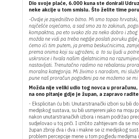
Dio svoje plaće, 6.000 kuna ste donirali Udruz
neke akcije u tom smislu. Što želite time poru
-Ovdje je zajedništvo bitno. Mi smo topao hrvatski
najčešće osjećamo, a sad smo za to zakinuti, pogotov
kompaktna, pa eto svako zlo za neko dobro i zbog t
možda ne vidi pa treba negdje poslati poruku gdje j
ćemo ići tim putem, ja prema beskućnicima, zamj
prema onima koji su ugroženi, a to su ljudi u potr
uskrsnice i hvala našim djelatnicima na razumijeva
nastavljati. Trenutačno radimo na rebalansu proraču
moralna kategorija. Mi živimo s narodom, mi služi
pune naš proračun pogođeni pa ne možemo se mi po
Možda nije veliki udio tog novca u proračunu, 
na ono pitanje gdje je župan, a zapravo radit
- Eksplicitan ću biti. Unutarstranački izbori su bili 
medijskog sustava, su bili usmjereni jako na moju po
nakon unutarstranačkih izbora i nisam podržao pred
sudjelovao u toj priči. I izričito zahtijevam da se mo
župan zbroji dva i dva i makne se iz medijskog sus
problem percepcije mene u tom pogledu medijima i 