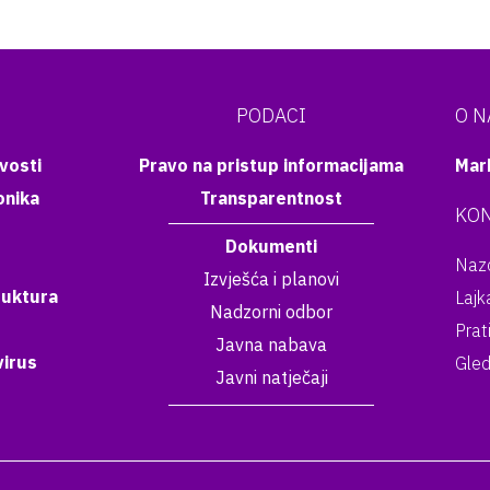
PODACI
O 
vosti
Pravo na pristup informacijama
Mar
onika
Transparentnost
KON
Dokumenti
Nazo
Izvješća i planovi
ruktura
Lajk
Nadzorni odbor
Prat
Javna nabava
irus
Gled
Javni natječaji