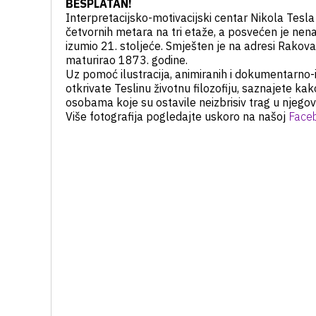
BESPLATAN!
Interpretacijsko-motivacijski centar Nikola Tesl
četvornih metara na tri etaže, a posvećen je 
izumio 21. stoljeće. Smješten je na adresi Rakovac
maturirao 1873. godine.
Uz pomoć ilustracija, animiranih i dokumentarno-ig
otkrivate Teslinu životnu filozofiju, saznajete ka
osobama koje su ostavile neizbrisiv trag u njegov
Više fotografija pogledajte uskoro na našoj
Faceb