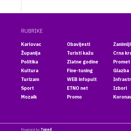
RUBRIKE
Karlovac
Obavijesti
Zanimlji
Županija
Turisti kažu
Crna kr
Politika
Zlatne godine
Promet
Kultura
Fine-tuning
Glazba
Turizam
WEB infopult
Infrast
Sport
ETNO net
Izbori
Mozaik
Promo
Koronav
Powered by
Typed