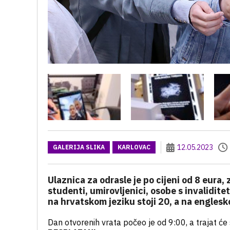
12.05.2023
GALERIJA SLIKA
KARLOVAC
Ulaznica za odrasle je po cijeni od 8 eura,
studenti, umirovljenici, osobe s invalidite
na hrvatskom jeziku stoji 20, a na engles
Dan otvorenih vrata počeo je od 9:00, a trajat će