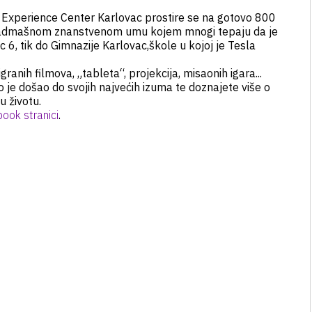
a Experience Center Karlovac prostire se na gotovo 800
nenadmašnom znanstvenom umu kojem mnogi tepaju da je
 6, tik do Gimnazije Karlovac,škole u kojoj je Tesla
ranih filmova, „tableta“, projekcija, misaonih igara...
ko je došao do svojih najvećih izuma te doznajete više o
u životu.
ook stranici
.