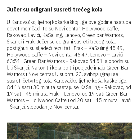
Jučer su odigrani susreti trećeg kola
U Karlovačkoj ljetnoj košarkaškoj lige ove godine nastupa
devet momčadi, to su Novi centar, Hollywood caffe,
Rakovac, Lavići, KaSailing, Lenovo, Green bar Warriors,
Škanjci i Frak. Jučer su odigrani susreti trećeg kola,
postignuti su sljedeći rezultati: Frak – KaSailing 45:49,
Hollywood caffe – Novi centar 46:47, Lenovo – Lavići
63:51 i Green Bar Warriors - Rakovac 54:51, slobodni su
bili Škanjci. Nakon tri kola po tri pobjede imaju Green Bar
Warriors i Novi centar. U subotu 23. svibnja igraju se
susreti četvrtog kola Karlovačke ljetne košarkaške lige.
Od 16 sati i 30 minuta sastaju se KaSailing - Rakovac, od
17 sati i 45 minuta Frak – Lenovo, od 19 sati Green Bar
Warriors – Hollywood Caffe i od 20 sati i 15 minuta Lavići
- Škanjci, slobodan je Novi centar.