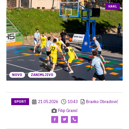
HAKL
NOVO
ZANIMLJIVO
21.05.2026
10:43
Branko Obradović
SPORT
Filip Granić