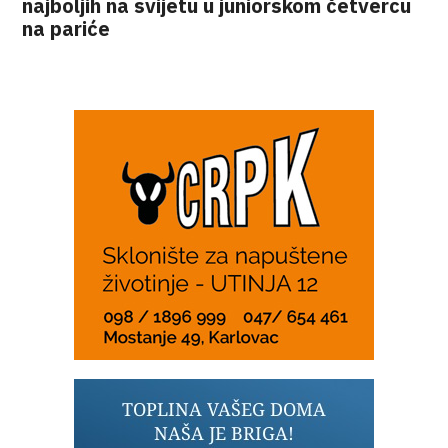
najboljih na svijetu u juniorskom četvercu
na pariće