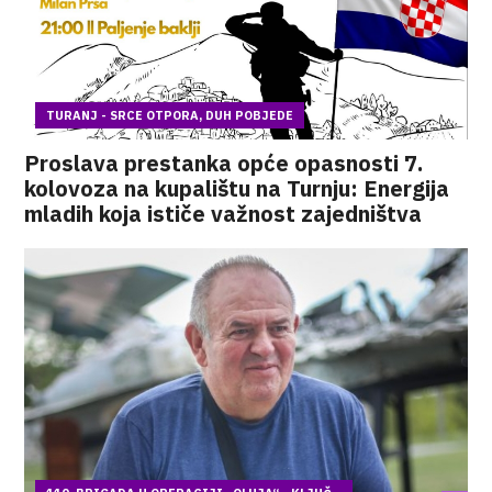
TURANJ - SRCE OTPORA, DUH POBJEDE
Proslava prestanka opće opasnosti 7.
kolovoza na kupalištu na Turnju: Energija
mladih koja ističe važnost zajedništva