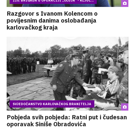
110. BRIGADA U OPERACIJI „OLUJA“ - KLJUČ...
Razgovor s Ivanom Kolencom o
povijesnim danima oslobađanja
karlovačkog kraja
SVJEDOČANSTVO KARLOVAČKOG BRANITELJA
Pobjeda svih pobjeda: Ratni put i čudesan
oporavak Siniše Obradovića