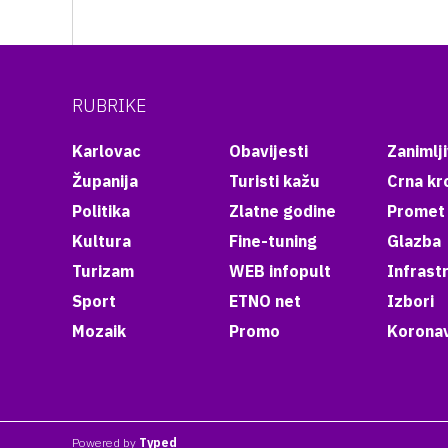
RUBRIKE
Karlovac
Obavijesti
Zanimlji
Županija
Turisti kažu
Crna kr
Politika
Zlatne godine
Promet
Kultura
Fine-tuning
Glazba
Turizam
WEB infopult
Infrast
Sport
ETNO net
Izbori
Mozaik
Promo
Koronav
Powered by
Typed