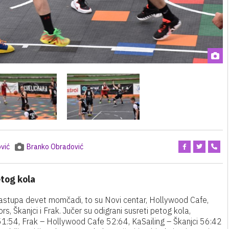
vić
Branko Obradović
tog kola
 nastupa devet momčadi, to su Novi centar, Hollywood Cafe,
s, Škanjci i Frak. Jučer su odigrani susreti petog kola,
 51:54, Frak – Hollywood Cafe 52:64, KaSailing – Škanjci 56:42