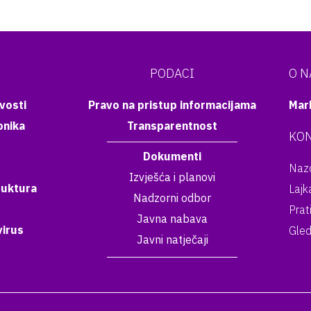
PODACI
O 
vosti
Pravo na pristup informacijama
Mar
onika
Transparentnost
KON
Dokumenti
Nazo
Izvješća i planovi
ruktura
Lajk
Nadzorni odbor
Prat
Javna nabava
irus
Gled
Javni natječaji