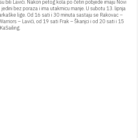
su bili Lavići. Nakon petog kola po četiri pobjede imaju Novi
jedini bez poraza i ima utakmicu manje. U subotu 13. lipnja
šarkaške lige. Od 16 sati i 30 minuta sastaju se Rakovac –
rriors – Lavići, od 19 sati Frak – Škanjci i od 20 sati i 15
KaSailing.