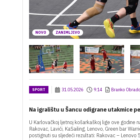
NOVO
ZANIMLJIVO
31.05.2026
9:14
Branko Obrado
SPORT
Na igralištu u Šancu odigrane utakmice pe
U Karlovačkoj ljetnoj košarkaškoj lige ove godine
Rakovac, Lavići, KaSailing, Lenovo, Green bar Warrior
postignuti su sljedeći rezultati: Rakovac – Lenovo