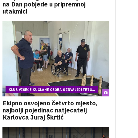
na Dan pobjede u pripremnoj
utakmici
KLUB VISEĆE KUGLANE OSOBA S INVALIDITETO...
Ekipno osvojeno četvrto mjesto,
najbolji pojedinac natjecatelj
Karlovca Juraj Škrtić