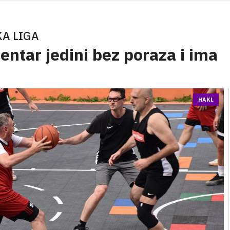
A LIGA
entar jedini bez poraza i ima
HAKL