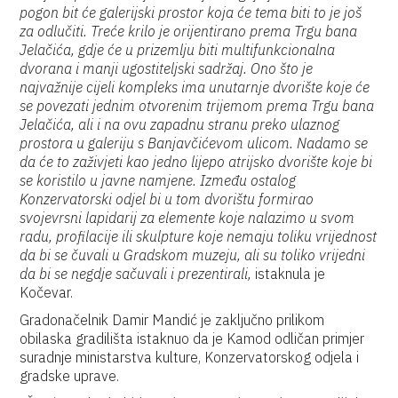
pogon bit će galerijski prostor koja će tema biti to je još
za odlučiti. Treće krilo je orijentirano prema Trgu bana
Jelačića, gdje će u prizemlju biti multifunkcionalna
dvorana i manji ugostiteljski sadržaj. Ono što je
najvažnije cijeli kompleks ima unutarnje dvorište koje će
se povezati jednim otvorenim trijemom prema Trgu bana
Jelačića, ali i na ovu zapadnu stranu preko ulaznog
prostora u galeriju s Banjavčićevom ulicom. Nadamo se
da će to zaživjeti kao jedno lijepo atrijsko dvorište koje bi
se koristilo u javne namjene. Između ostalog
Konzervatorski odjel bi u tom dvorištu formirao
svojevrsni lapidarij za elemente koje nalazimo u svom
radu, profilacije ili skulpture koje nemaju toliku vrijednost
da bi se čuvali u Gradskom muzeju, ali su toliko vrijedni
da bi se negdje sačuvali i prezentirali,
istaknula je
Kočevar.
Gradonačelnik Damir Mandić je zaključno prilikom
obilaska gradilišta istaknuo da je Kamod odličan primjer
suradnje ministarstva kulture, Konzervatorskog odjela i
gradske uprave.