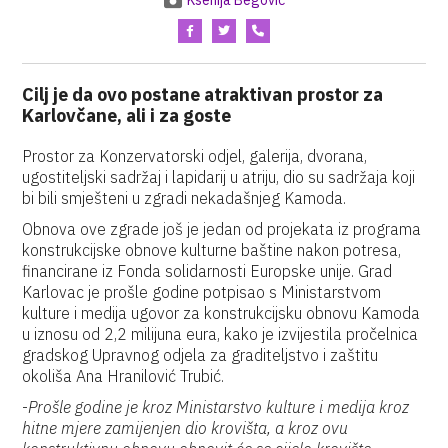
Ksenija Begović
Cilj je da ovo postane atraktivan prostor za
Karlovčane, ali i za goste
Prostor za Konzervatorski odjel, galerija, dvorana,
ugostiteljski sadržaj i lapidarij u atriju, dio su sadržaja koji
bi bili smješteni u zgradi nekadašnjeg Kamoda.
Obnova ove zgrade još je jedan od projekata iz programa
konstrukcijske obnove kulturne baštine nakon potresa,
financirane iz Fonda solidarnosti Europske unije. Grad
Karlovac je prošle godine potpisao s Ministarstvom
kulture i medija ugovor za konstrukcijsku obnovu Kamoda
u iznosu od 2,2 milijuna eura, kako je izvijestila pročelnica
gradskog Upravnog odjela za graditeljstvo i zaštitu
okoliša Ana Hranilović Trubić.
-
Prošle godine je kroz Ministarstvo kulture i medija kroz
hitne mjere zamijenjen dio krovišta, a kroz ovu