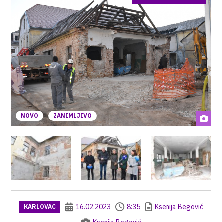
NOVO
ZANIMLJIVO
16.02.2023
8:35
Ksenija Begović
KARLOVAC