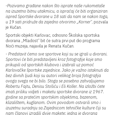
-
Pozivamo građane nakon što isprate naše rukometaše
na izuzetno bitnu utakmicu, a ispraćaj će biti organiziran
ispred Sportske dvorane u 18 sati da nam se nakon toga,
u 19 sati pridruže da zajedno otvorimo „Korner
“, pozvala
je Kučan.
Sportski objekti Karlovac, odnosno Školska sportska
dvorana „Mladost“ bit će sutra prvi put dio programa
Noći muzeja, najavila je Renata Kučan.
-
Predstavit ćemo sve sportove koji su se igrali u dvorani.
Sportovi će biti predstavljeni kroz fotografije koje smo
prikupili od sportskih klubova i izabrali uz pomoć
Karlovačke športske zajednice. Jako je važno istaknuti da
bez divnih ljudi koji su autori velikog broja fotografija
ovoga svega ne bi bilo. Stoga se posebno zahvaljujemo
Robertu Fajtu, Denisu Stošiću i Eli Koller. Na izložbi ćete
imati priliku vidjeti i maketu sportske dvorane iz 1967.
godine sa pratećim sportskim objektima, bazenom,
klizalištem, kuglanom. Ovim povodom ostvarili smo i
izuzetnu suradnju sa Zajednicom tehničke kulture čiji su
nam članovi izradili dvije makete; jedna je dvorana