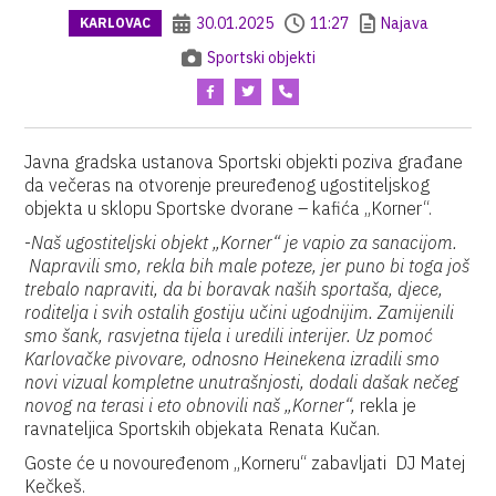
30.01.2025
11:27
Najava
KARLOVAC
Sportski objekti
Javna gradska ustanova Sportski objekti poziva građane
da večeras na otvorenje preuređenog ugostiteljskog
objekta u sklopu Sportske dvorane – kafića „Korner“.
-
Naš ugostiteljski objekt „Korner“ je vapio za sanacijom.
Napravili smo, rekla bih male poteze, jer puno bi toga još
trebalo napraviti, da bi boravak naših sportaša, djece,
roditelja i svih ostalih gostiju učini ugodnijim. Zamijenili
smo šank, rasvjetna tijela i uredili interijer. Uz pomoć
Karlovačke pivovare, odnosno Heinekena izradili smo
novi vizual kompletne unutrašnjosti, dodali dašak nečeg
novog na terasi i eto obnovili naš „Korner“,
rekla je
ravnateljica Sportskih objekata Renata Kučan.
Goste će u novouređenom „Korneru“ zabavljati DJ Matej
Kečkeš.